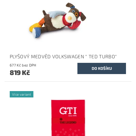
PLYŠOVÝ MEDVĚD VOLKSWAGEN " TED TURBO"
677 Kč bez DPH
819 Kč
Více variant