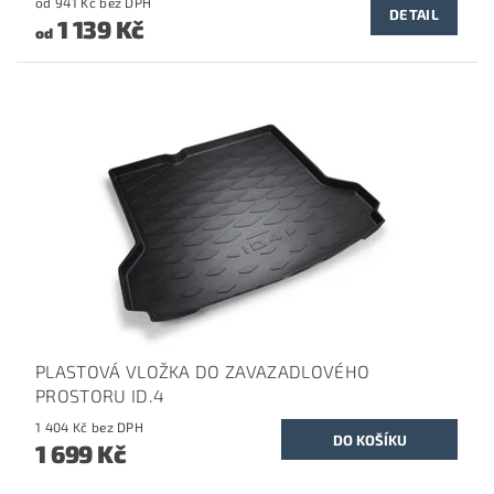
od 941 Kč bez DPH
DETAIL
1 139 Kč
od
PLASTOVÁ VLOŽKA DO ZAVAZADLOVÉHO
PROSTORU ID.4
1 404 Kč bez DPH
1 699 Kč