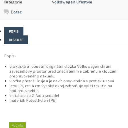
Kategorie
Volkswagen Lifestyle
Dotaz
POPIS
DISKUZE
Popis:
praktická a robustní originální vložka Volkswagen chrání
zavazadlový prostor před znečištěním a zabraňuje klouzání
přepravovaného nákladu
vložka přesně lícuje a je navíc omyvatelná a protiskluzová
lemující, cca 4 cm vysoký okraj zabraňuje vylití tekutin na
podlahu vozidla
instalace za 2. řadu sedadel
materiál: Polyethylen (PE)
Novinka