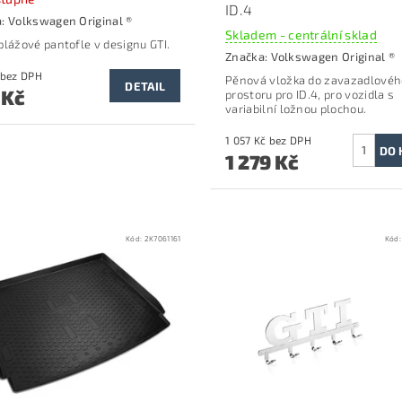
ID.4
a:
Volkswagen Original ®
Skladem - centrální sklad
plážové pantofle v designu GTI.
Značka:
Volkswagen Original ®
743 Kč bez DPH
Pěnová vložka do zavazadlovéh
DETAIL
 Kč
prostoru p
ro ID.4, pro vozidla s
variabilní ložnou plochou.
1 057 Kč bez DPH
1 279 Kč
Kód:
2K7061161
Kód