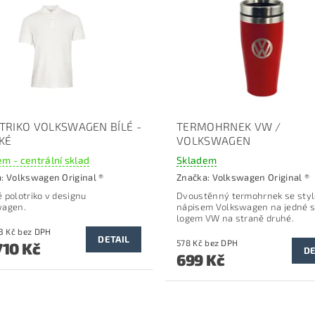
TRIKO VOLKSWAGEN BÍLÉ -
TERMOHRNEK VW /
KÉ
VOLKSWAGEN
m - centrální sklad
Skladem
a:
Volkswagen Original ®
Značka:
Volkswagen Original ®
 polotriko v designu
Dvoustěnný termohrnek se sty
wagen.
nápisem Volkswagen na jedné s
logem VW na straně druhé.
od 1 413 Kč bez DPH
DETAIL
578 Kč bez DPH
710 Kč
DE
699 Kč