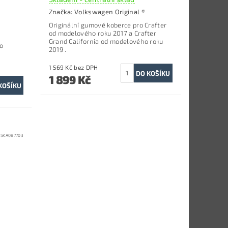
Značka:
Volkswagen Original ®
Originální gumové koberce pro Crafter
od modelového roku 2017 a Crafter
Grand California od modelového roku
o
2019
.
1 569 Kč bez DPH
1 899 Kč
:
5KA087703