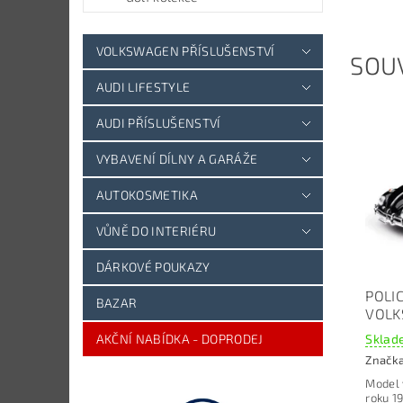
VOLKSWAGEN PŘÍSLUŠENSTVÍ
SOUV
AUDI LIFESTYLE
AUDI PŘÍSLUŠENSTVÍ
VYBAVENÍ DÍLNY A GARÁŽE
AUTOKOSMETIKA
VŮNĚ DO INTERIÉRU
DÁRKOVÉ POUKAZY
POLI
BAZAR
VOLK
Sklade
AKČNÍ NABÍDKA - DOPRODEJ
Značk
Model 
roku 1