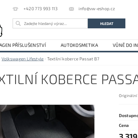
info@vw-eshop.cz
+420 773 993 113
GEN PŘÍSLUŠENSTVÍ
AUTOKOSMETIKA
VŮNĚ DO I
LE
AUDI PŘÍSLUŠENSTVÍ
Volkswagen Lifestyle
Textilní koberce Passat B7
XTILNÍ KOBERCE PASSA
Originální
Dostupn
Cena
3 319