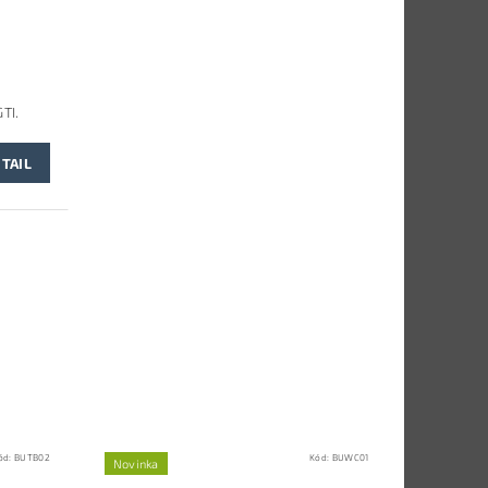
GTI.
TAIL
ód:
BUTB02
Kód:
BUWC01
Novinka