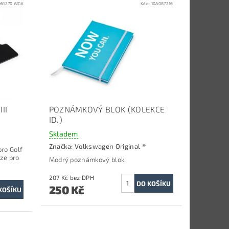
061270 WGK
Kód:
10A087216
II
POZNÁMKOVÝ BLOK (KOLEKCE
ID.)
Skladem
Značka:
Volkswagen Original ®
ro Golf
ze pro
Modrý poznámkový blok.
207 Kč bez DPH
250 Kč