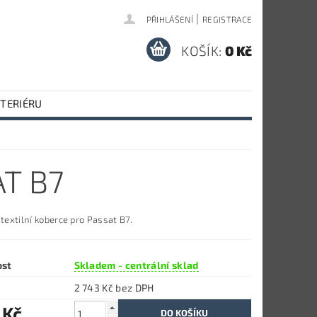
|
PŘIHLÁŠENÍ
REGISTRACE
KOŠÍK:
0 Kč
NTERIÉRU
T B7
 textilní koberce p
ro Passat B7.
ost
Skladem - centrální sklad
2 743 Kč bez DPH
 Kč