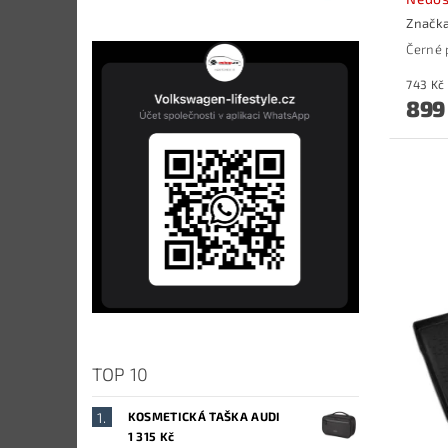
Značk
Černé 
899
TOP 10
KOSMETICKÁ TAŠKA AUDI
1 315 Kč