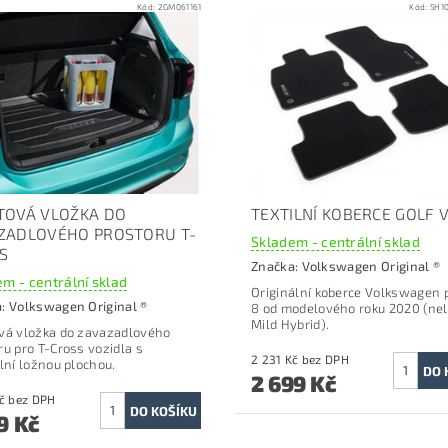
Kód:
2GM061161
Kód:
5H1
TOVÁ VLOŽKA DO
TEXTILNÍ KOBERCE GOLF VI
ZADLOVÉHO PROSTORU T-
Skladem - centrální sklad
S
Značka:
Volkswagen Original ®
m - centrální sklad
Originální koberce Volkswagen p
a:
Volkswagen Original ®
8 od modelového roku 2020 (nel
Mild Hybrid).
vá vložka do zavazadlového
ru p
ro T-Cross vozidla s
2 231 Kč bez DPH
ilní ložnou plochou.
2 699 Kč
1 487 Kč bez DPH
9 Kč