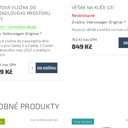
TOVÁ VLOŽKA DO
VĚŠÁK NA KLÍČE GTI
ZADLOVÉHO PROSTORU
Nedostupné
Y
Značka:
Volkswagen Original ®
m - centrální sklad
Stylový věšák na klíče ve tvaru 
a:
Volkswagen Original ®
702 Kč bez DPH
vá vložka do zavazadlového
DE
849 Kč
ru p
ro Caddy 5 a Caddy 5 Combi
elového roku 2021 s krátkým
em.
2 231 Kč bez DPH
99 Kč
OBNÉ PRODUKTY
Kód:
330084230D 084
K
ka
Více variant