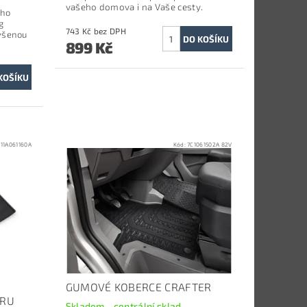
vašeho domova i na Vaše cesty.
ého
g
743 Kč bez DPH
výšenou
899 Kč
:
11A061160A
Kód:
7C1061502A 82V
GUMOVÉ KOBERCE CRAFTER
ORU
Skladem - centrální sklad