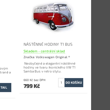
NÁSTĚNNÉ HODINY T1 BUS
Skladem - centrální sklad
Značka:
Volkswagen Original ®
Neobyčejné a elegantní nástěnné
hodiny ve tvaru ikonického VW T1
lovým
Samba Bus v retro stylu.
traně a
660 Kč bez DPH
799 Kč
TAIL