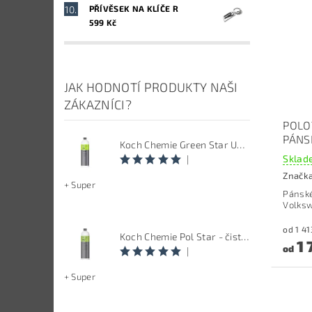
PŘÍVĚSEK NA KLÍČE R
599 Kč
JAK HODNOTÍ PRODUKTY NAŠI
ZÁKAZNÍCI?
POLO
PÁNS
Koch Chemie Green Star Univerzal - Univerzální čistič
Sklade
|
Značk
+ Super
Pánské
Volks
Koch Chemie Pol Star - čistič kůže, textilu a alcantary, objem 1 L
1 
od
|
+ Super