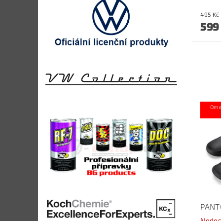
599
Ome
PANT
Nedos