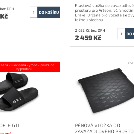
Plastová vložka do zavazadlov
495 Kč bez DPH
prostoru pro Arteon, vč. Shootin
 Kč
Brake. Určena pro
vozidla se z
ložnou plochou.
2 032 Kč bez DPH
2 459 Kč
Kód:
5HV084350C 041
Kód
zená / ukončená výroba - pouze do
vyprodání
OFLE GTI
PĚNOVÁ VLOŽKA DO
ZAVAZADLOVÉHO PROST
tupné