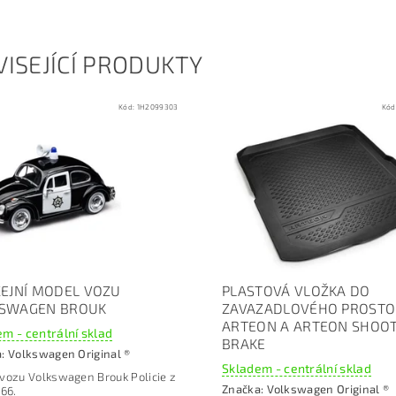
ISEJÍCÍ PRODUKTY
Kód:
1H2099303
Kód
CEJNÍ MODEL VOZU
PLASTOVÁ VLOŽKA DO
SWAGEN BROUK
ZAVAZADLOVÉHO PROST
ARTEON A ARTEON SHOO
m - centrální sklad
BRAKE
a:
Volkswagen Original ®
Skladem - centrální sklad
vozu Volkswagen Brouk Policie z
Značka:
Volkswagen Original ®
966.