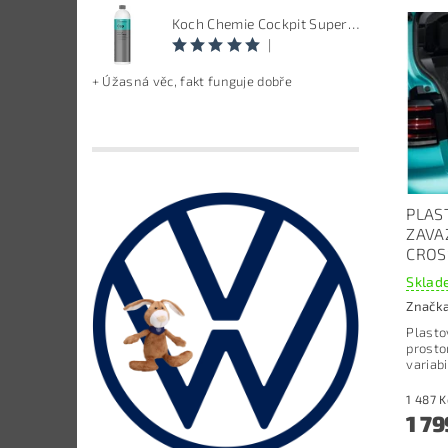
Koch Chemie Cockpit Super Pflege - ošetření vnitřních plastů, objem: 1 L
|
+ Úžasná věc, fakt funguje dobře
PLAS
ZAVA
CROS
Sklade
Značk
Plasto
prosto
variab
1 79