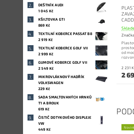
DEŠTNÍK AUDI
PLAS
1 045 Kč
ZAVA
CADD
KŠILTOVKA GTI
869 Kč
Sklade
TEXTILNÍ KOBERCE PASSAT B8
Značk
2 919 Kč
Plasto
prosto
TEXTILNÍ KOBERCE GOLF VII
od mod
2 999 Kč
rozvor
GUMOVÉ KOBERCE GOLF VII
2 549 Kč
2 6
MIKROVLÁKNOVÝ HADŘÍK
VOLKSWAGEN
229 Kč
SADA SMALTOVANÝCH HRNKŮ
T1 A BROUK
POD
619 Kč
ČISTIČ DOTYKOVÉHO DISPLEJE
VW
Novin
449 Kč