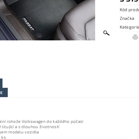
Kód prod
Značka
Kategori
ZE
ální rohože Volkswagen do každého počasí
 lícující a s dlouhou životností
isem modelu vozidla
 ks