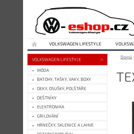
VOLKSWAGEN LIFESTYLE
VOLKSWA
VYBAVENÍ DÍLNY A GARÁŽE
AUDI LIFESTY
Domů
VOLKSWAGEN LIFESTYLE
MÓDA
TE
BATOHY, TAŠKY, VAKY, BOXY
DEKY, OSUŠKY, POLŠTÁŘE
DEŠTNÍKY
ELEKTRONIKA
GRILOVÁNÍ
HRNEČKY, SKLENICE A LAHVE