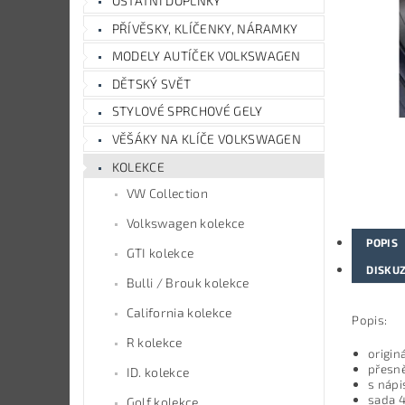
OSTATNÍ DOPLŇKY
PŘÍVĚSKY, KLÍČENKY, NÁRAMKY
MODELY AUTÍČEK VOLKSWAGEN
DĚTSKÝ SVĚT
STYLOVÉ SPRCHOVÉ GELY
VĚŠÁKY NA KLÍČE VOLKSWAGEN
KOLEKCE
VW Collection
Volkswagen kolekce
POPIS
GTI kolekce
DISKU
Bulli / Brouk kolekce
California kolekce
Popis:
R kolekce
origin
přesně
ID. kolekce
s náp
sada 4
Golf kolekce