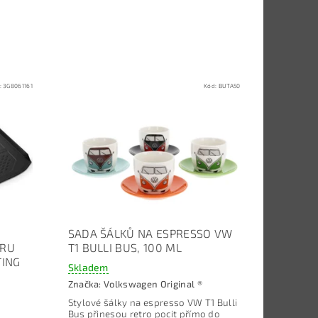
:
3G8061161
Kód:
BUTA50
SADA ŠÁLKŮ NA ESPRESSO VW
ORU
T1 BULLI BUS, 100 ML
TING
Skladem
Značka:
Volkswagen Original ®
Stylové šálky na espresso VW T1 Bulli
Bus přinesou retro pocit přímo do