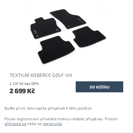
TEXTILNÍ KOBERCE GOLF VIII
2 231 Kč bez DPH
2 699 Kč
Buďte první, kdo napíše příspěvek k této položce.
Pouze registrovaní uživatelé mohou vkládat příspěvky. Prosím
přihlaste se
nebo se
registrujte
.