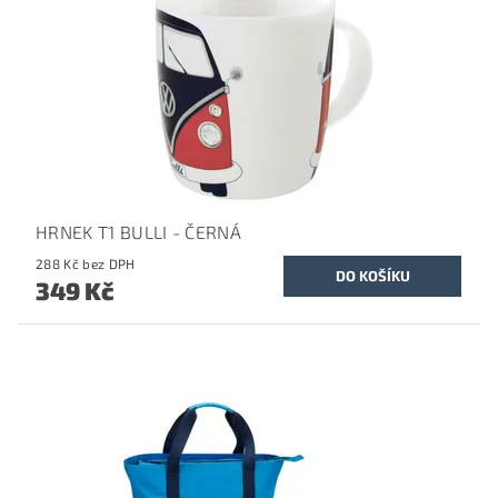
HRNEK T1 BULLI - ČERNÁ
288 Kč bez DPH
349 Kč