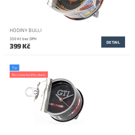
HODINY BULLI
330 Kč bez DPH
DETAIL
399 Kč
Tip
Bez plastového obalu