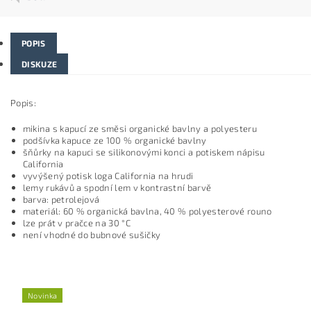
POPIS
DISKUZE
Popis:
mikina s kapucí ze směsi organické bavlny a polyesteru
podšívka kapuce ze 100 % organické bavlny
šňůrky na kapuci se silikonovými konci a potiskem nápisu
California
vyvýšený potisk loga California na hrudi
lemy rukávů a spodní lem v kontrastní barvě
barva: petrolejová
materiál: 60 % organická bavlna, 40 % polyesterové rouno
lze prát v pračce na 30 °C
není vhodné do bubnové sušičky
Novinka