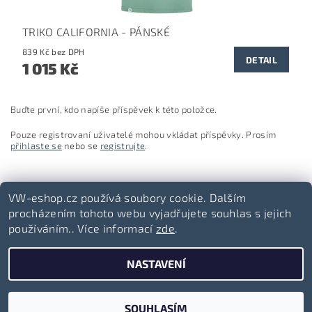
TRIKO CALIFORNIA - PÁNSKÉ
839 Kč bez DPH
DETAIL
1 015 Kč
Buďte první, kdo napíše příspěvek k této položce.
Pouze registrovaní uživatelé mohou vkládat příspěvky. Prosím
přihlaste se
nebo se
registrujte
.
VW-eshop.cz používá soubory cookie. Dalším
procházením tohoto webu vyjadřujete souhlas s jejich
používáním.. Více informací
zde
.
Volkswagen-lifestyle.cz
NASTAVENÍ
2026 ©
VW-eshop.cz
, všechna práva vyhrazena
Vytvořil Shoptet
SOUHLASÍM