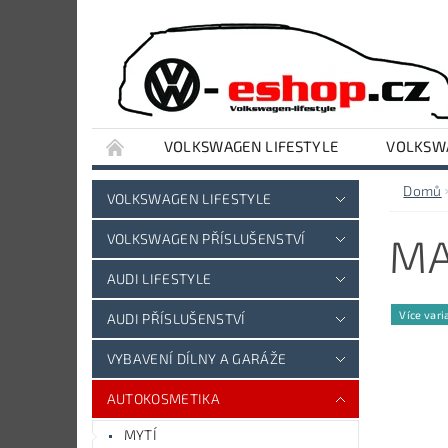
VOLKSWAGEN LIFESTYLE
VOLKSWA
VYBAVENÍ DÍLNY A GARÁŽE
AUDI LIFESTY
Domů
VOLKSWAGEN LIFESTYLE
MA
VOLKSWAGEN PŘÍSLUŠENSTVÍ
AUDI LIFESTYLE
Více vari
AUDI PŘÍSLUŠENSTVÍ
VYBAVENÍ DÍLNY A GARÁŽE
AUTOKOSMETIKA
MYTÍ