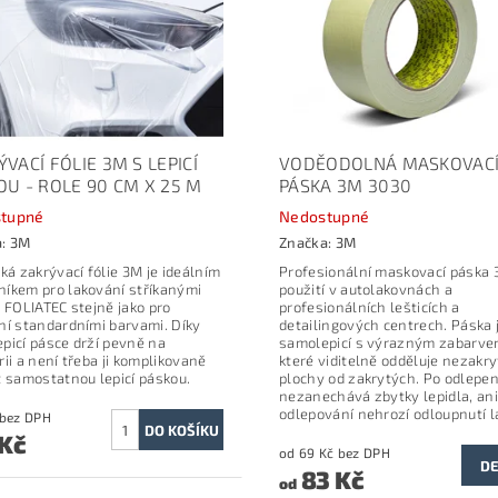
VACÍ FÓLIE 3M S LEPICÍ
VODĚODOLNÁ MASKOVAC
OU - ROLE 90 CM X 25 M
PÁSKA 3M 3030
tupné
Nedostupné
a:
3M
Značka:
3M
cká zakrývací fólie 3M je ideálním
Profesionální maskovací páska 
íkem pro lakování stříkanými
použití v autolakovnách a
i FOLIATEC stejně jako pro
profesionálních lešticích a
ní standardními barvami. Díky
detailingových centrech. Páska 
picí pásce drží pevně na
samolepicí s výrazným zabarve
rii a není třeba ji komplikovaně
které viditelně odděluje nezakry
t samostatnou lepicí páskou.
plochy od zakrytých. Po odlepen
nezanechává zbytky lepidla, ani
odlepování nehrozí odloupnutí l
140 Kč bez DPH
 Kč
od 69 Kč bez DPH
DE
83 Kč
od