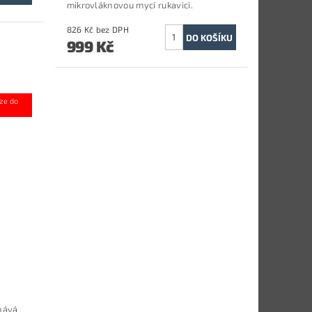
mikrovláknovou mycí rukavici.
826 Kč bez DPH
999 Kč
ód:
2643/50
ze do
chává