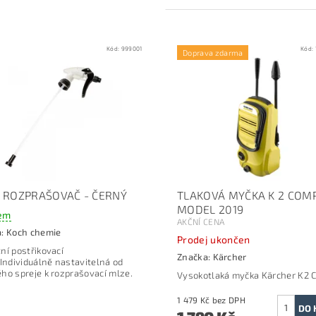
Kód:
999001
Kód:
Doprava zdarma
 ROZPRAŠOVAČ - ČERNÝ
TLAKOVÁ MYČKA K 2 COM
MODEL 2019
em
AKČNÍ CENA
a:
Koch chemie
Prodej ukončen
ní postřikovací
Značka:
Kärcher
 Individuálně nastavitelná od
ho spreje k rozprašovací mlze.
Vysokotlaká myčka
Kärcher
K2 
1 479 Kč bez DPH