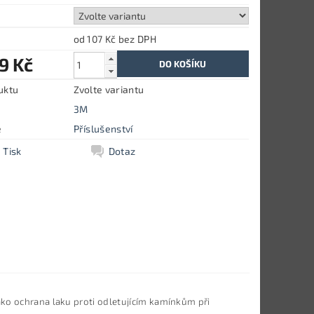
od 107 Kč
bez DPH
9 Kč
uktu
Zvolte variantu
3M
e
Příslušenství
Tisk
Dotaz
ako ochrana laku proti odletujícím kamínkům při