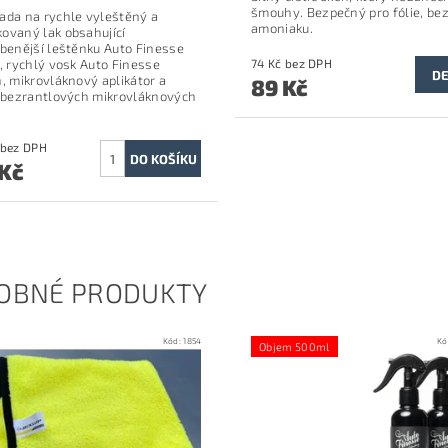
šmouhy. Bezpečný pro fólie, be
ada na rychle vyleštěný a
amoniaku.
ovaný lak obsahující
íbenější leštěnku Auto Finesse
e, rychlý vosk Auto Finesse
74 Kč bez DPH
DE
n, mikrovláknový aplikátor a
89 Kč
i bezrantlových mikrovláknových
.
760 Kč bez DPH
 Kč
OBNÉ PRODUKTY
Kód:
1854
Kó
Objem 500ml