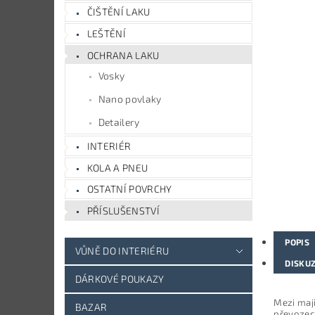
ČIŠTĚNÍ LAKU
LEŠTĚNÍ
OCHRANA LAKU
Vosky
Nano povlaky
Detailery
INTERIÉR
KOLA A PNEU
OSTATNÍ POVRCHY
PŘÍSLUŠENSTVÍ
POPIS
VŮNĚ DO INTERIÉRU
DISKU
DÁRKOVÉ POUKAZY
Mezi maji
BAZAR
převozech