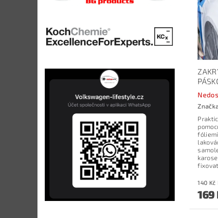
ZAKRÝ
PÁSK
Nedos
Značk
Prakti
pomocn
fóliem
laková
samole
karose
fixova
169