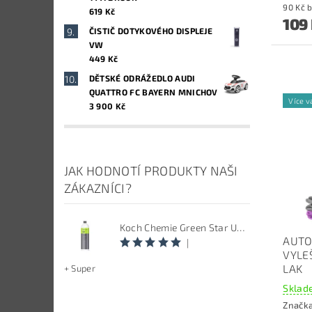
9
619 Kč
109
ČISTIČ DOTYKOVÉHO DISPLEJE
VW
449 Kč
DĚTSKÉ ODRÁŽEDLO AUDI
QUATTRO FC BAYERN MNICHOV
Více v
3 900 Kč
JAK HODNOTÍ PRODUKTY NAŠI
ZÁKAZNÍCI?
Koch Chemie Green Star Univerzal - Univerzální čistič
AUTO
|
VYLE
LAK
+ Super
Sklade
Značk