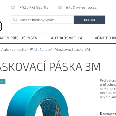
info@vw-eshop.cz
+420 773 993 113
GEN PŘÍSLUŠENSTVÍ
AUTOKOSMETIKA
VŮNĚ DO I
LE
AUDI PŘÍSLUŠENSTVÍ
Autokosmetika
Příslušenství
Maskovací páska 3M
SKOVACÍ PÁSKA 3M
Profesion
ant
profesioná
samolepic
nezakryté
lepidla, a
Dostupn