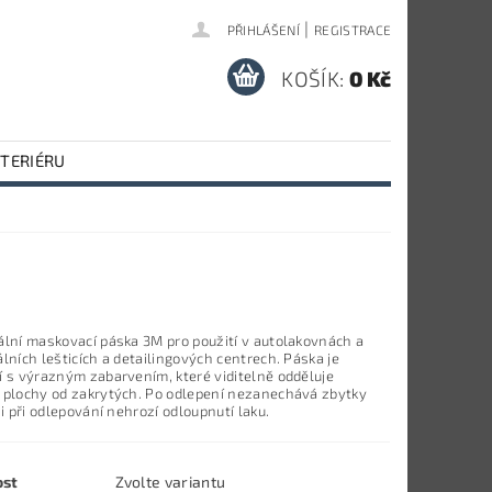
|
PŘIHLÁŠENÍ
REGISTRACE
KOŠÍK:
0 Kč
NTERIÉRU
ální maskovací páska 3M pro použití v autolakovnách a
lních lešticích a detailingových centrech. Páska je
í s výrazným zabarvením, které viditelně odděluje
 plochy od zakrytých. Po odlepení nezanechává zbytky
ni při odlepování nehrozí odloupnutí laku.
ost
Zvolte variantu