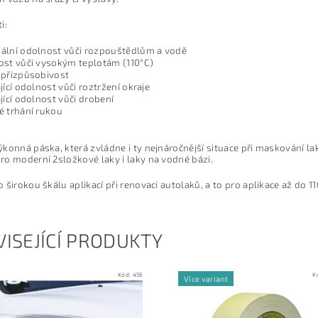
i:
ální odolnost vůči rozpouštědlům a vodě
st vůči vysokým teplotám (110°C)
 přizpůsobivost
jící odolnost vůči roztržení okraje
jící odolnost vůči drobení
 trhání rukou
konná páska, která zvládne i ty nejnáročnější situace při maskování la
ro moderní 2složkové laky i laky na vodné bázi.
 širokou škálu aplikací při renovaci autolaků, a to pro aplikace až do 1
ISEJÍCÍ PRODUKTY
Kód:
456
K
Více variant