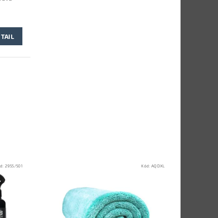
z
TAIL
d:
2955/501
Kód:
AQDXL