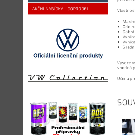
AKČNÍ NABÍDKA - DOPRODEJ
Vlastnost
Maxim
Odolno
Dobrá
Vynika
Vynika
Snadné
Vysoce vý
vhodná p
Učena pro
SOUV