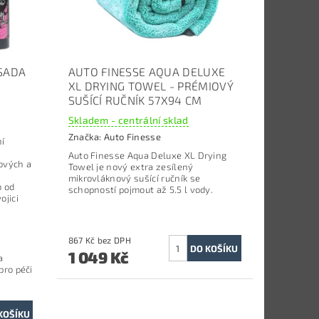
 SADA
AUTO FINESSE AQUA DELUXE
XL DRYING TOWEL - PRÉMIOVÝ
SUŠÍCÍ RUČNÍK 57X94 CM
Skladem - centrální sklad
Značka:
Auto Finesse
ní
Auto Finesse Aqua Deluxe XL Drying
tových a
Towel je nový extra zesílený
mikrovláknový sušící ručník se
m od
schopností pojmout až 5.5 l vody.
ojici
867 Kč bez DPH
1 049 Kč
a
pro péči