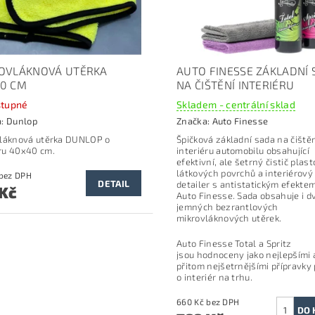
OVLÁKNOVÁ UTĚRKA
AUTO FINESSE ZÁKLADNÍ
0 CM
NA ČIŠTĚNÍ INTERIÉRU
tupné
Skladem - centrální sklad
a:
Dunlop
Značka:
Auto Finesse
láknová utěrka DUNLOP o
Špičková základní sada na čiště
ru 40x40 cm.
interiéru automobilu obsahující
efektivní, ale šetrný čistič plas
látkových povrchů a interiérový
107 Kč bez DPH
DETAIL
detailer s antistatickým efekte
 Kč
Auto Finesse. Sada obsahuje i dv
jemných bezrantlových
mikrovláknových utěrek.
Auto Finesse Total a Spritz
jsou hodnoceny jako nejlepšími 
přitom nejšetrnějšími přípravky 
o interiér na trhu.
660 Kč bez DPH