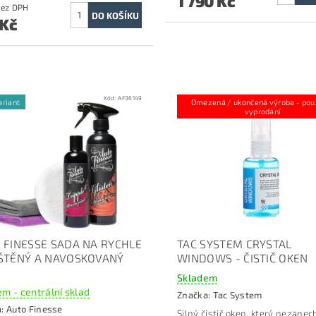
1 790 Kč
0 Kč bez DPH
 Kč
Kód:
AF36149
K
ariant
Omezená / ukončená výroba - pou
vyprodání
 FINESSE SADA NA RYCHLE
TAC SYSTEM CRYSTAL
ŠTĚNÝ A NAVOSKOVANÝ
WINDOWS - ČISTIČ OKEN
Skladem
m - centrální sklad
Značka:
Tac System
a:
Auto Finesse
Silný čistič oken, který nezane