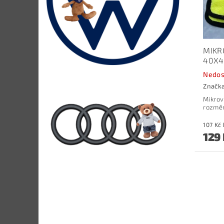
MIKR
40X4
Nedos
Značk
Mikrov
rozmě
129