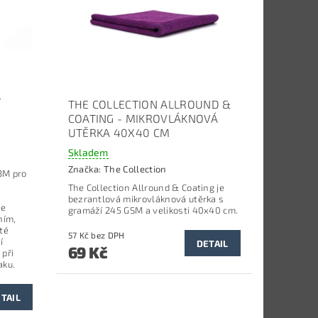
Í
THE COLLECTION ALLROUND &
COATING - MIKROVLÁKNOVÁ
UTĚRKA 40X40 CM
Skladem
Značka:
The Collection
3M pro
The Collection Allround & Coating je
bezrantlová mikrovláknová utěrka s
je
gramáží 245 GSM a velikosti 40x40 cm.
ním,
té
57 Kč bez DPH
í
DETAIL
69 Kč
 při
aku.
TAIL