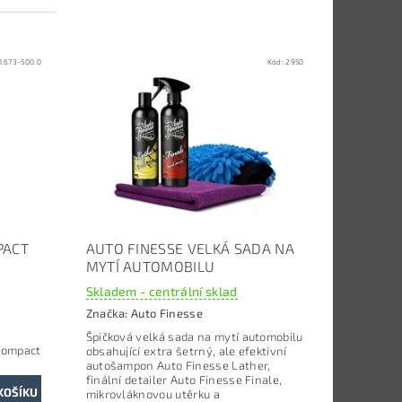
1.673-500.0
Kód:
2950
PACT
AUTO FINESSE VELKÁ SADA NA
MYTÍ AUTOMOBILU
Skladem - centrální sklad
Značka:
Auto Finesse
Špičková velká sada na mytí automobilu
Compact
obsahující extra šetrný, ale efektivní
autošampon Auto Finesse Lather,
finální detailer Auto Finesse Finale,
mikrovláknovou utěrku a