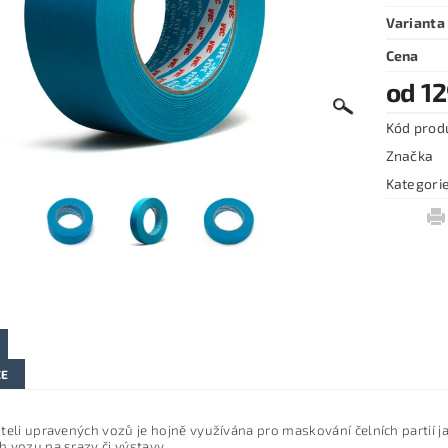
Varianta
Cena
od 12
Kód prod
Značka
Kategori
ZE
teli upravených vozů je hojně využívána pro maskování čelních partií j
 vozu na srazy či výstavy.