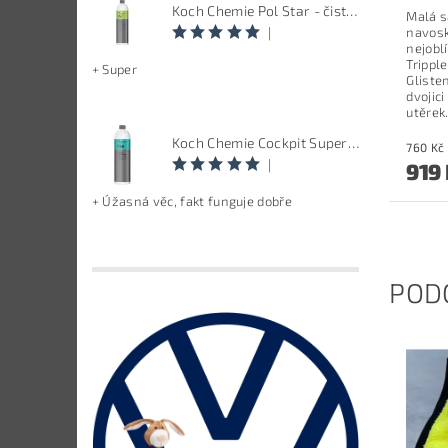
Koch Chemie Pol Star - čistič kůže, textilu a alcantary, objem 1 L
Malá s
|
navosk
nejobl
Trippl
+ Super
Gliste
dvojic
utěrek
Koch Chemie Cockpit Super Pflege - ošetření vnitřních plastů, objem: 1 L
|
919
+ Úžasná věc, fakt funguje dobře
POD