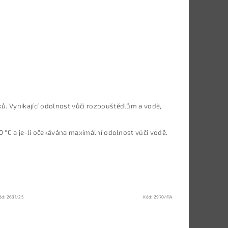
ků. Vynikající odolnost vůči rozpouštědlům a vodě,
10 °C a je-li očekávána maximální odolnost vůči vodě.
ód:
2631/25
Kód:
2970/FIA