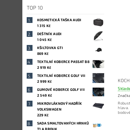
TOP 10
KOSMETICKÁ TAŠKA AUDI
1 315 Kč
DEŠTNÍK AUDI
1 045 Kč
KŠILTOVKA GTI
869 Kč
TEXTILNÍ KOBERCE PASSAT B8
2 919 Kč
TEXTILNÍ KOBERCE GOLF VII
KOCH
2 999 Kč
Sklad
GUMOVÉ KOBERCE GOLF VII
2 549 Kč
Značk
Robust
MIKROVLÁKNOVÝ HADŘÍK
hlava.
VOLKSWAGEN
bodové
229 Kč
SADA SMALTOVANÝCH HRNKŮ
T1 A BROUK