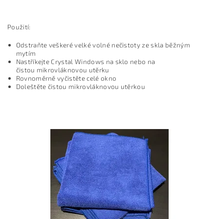
Použití:
Odstraňte veškeré velké volné nečistoty ze skla běžným
mytím
Nastříkejte Crystal Windows na sklo nebo na
čistou mikrovláknovou utěrku
Rovnoměrně vyčistěte celé okno
Doleštěte čistou mikrovláknovou utěrkou