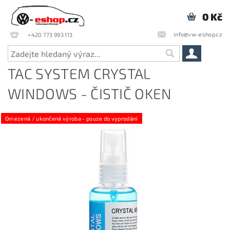
0 Kč
info@vw-eshop.cz
+420 773 993 113
TAC SYSTEM CRYSTAL
WINDOWS - ČISTIČ OKEN
Omezená / ukončená výroba - pouze do vyprodání