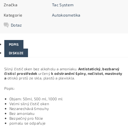
Značka
Tac System
Kategorie
Autokosmetika
Dotaz
POPIS
DISKUZE
Silný čistič oken bez alkoholu a amoniaku.
Antistatický, bezbarvý
čisticí prostředek
určený
k odstranění špíny, nečistot, mastnoty
a
otisků prstů ze skla, plastů a plexiskla.
Popis:
Objem: 50ml, 500 ml, 1000 ml
Velmi silný čistič oken
Nezanechává šmouhy
Bez amoniaku
Bezpečný pro fólie
pomalu se odpařuje