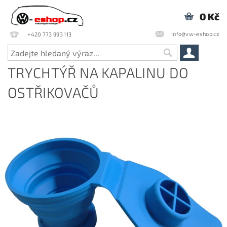
0 Kč
info@vw-eshop.cz
+420 773 993 113
TRYCHTÝŘ NA KAPALINU DO
OSTŘIKOVAČŮ