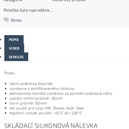
Položka byla vyprodána...
Dotaz
POPIS
VIDEO
DISKUZE
Popis:
velmi praktický doplněk
vyrobeno z certifikovaného silikonu
jednoduchá montáž výměnou za původní plastové víčko
spodní vnitřní průměr: 38mm
horní průměr: 80mm
lze využít pro vozy VW, Škoda, Audi, Seat
teplotní rozsah použití: -45°C až +230°C
SKLÁDACÍ SILIKONOVÁ NÁLEVKA