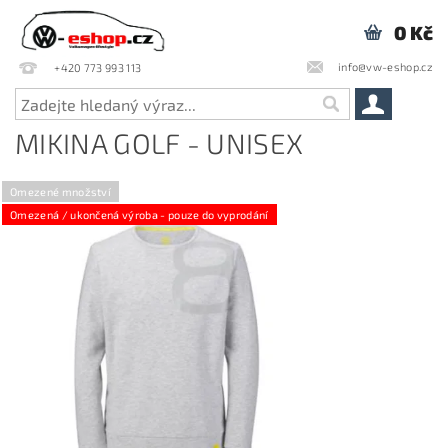
0 Kč
info@vw-eshop.cz
+420 773 993 113
MIKINA GOLF - UNISEX
Omezené množství
Omezená / ukončená výroba - pouze do vyprodání