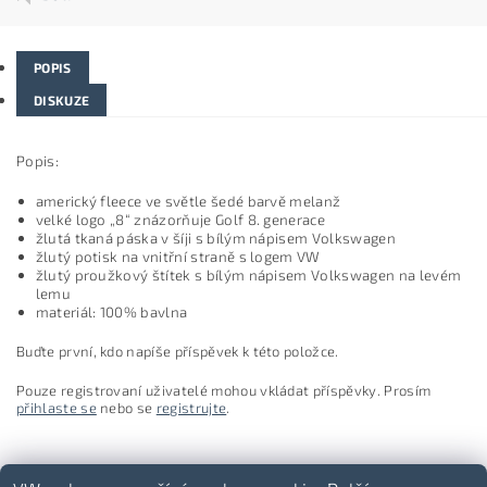
POPIS
DISKUZE
Popis:
americký fleece ve světle šedé barvě melanž
velké logo „8“ znázorňuje Golf 8. generace
žlutá tkaná páska v šíji s bílým nápisem Volkswagen
žlutý potisk na vnitřní straně s logem VW
žlutý proužkový štítek s bílým nápisem Volkswagen na levém
lemu
materiál: 100% bavlna
Buďte první, kdo napíše příspěvek k této položce.
Pouze registrovaní uživatelé mohou vkládat příspěvky. Prosím
přihlaste se
nebo se
registrujte
.