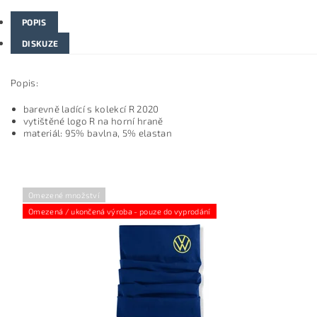
POPIS
DISKUZE
Popis:
barevně ladící s kolekcí R 2020
vytištěné logo R na horní hraně
materiál: 95% bavlna, 5% elastan
Omezené množství
Omezená / ukončená výroba - pouze do vyprodání