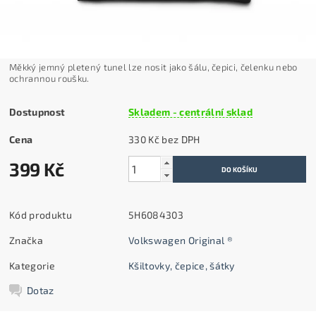
Měkký jemný pletený tunel lze nosit jako šálu, čepici, čelenku nebo
ochrannou roušku.
Dostupnost
Skladem - centrální sklad
Cena
330 Kč bez DPH
399 Kč
Kód produktu
5H6084303
Značka
Volkswagen Original ®
Kategorie
Kšiltovky, čepice, šátky
Dotaz