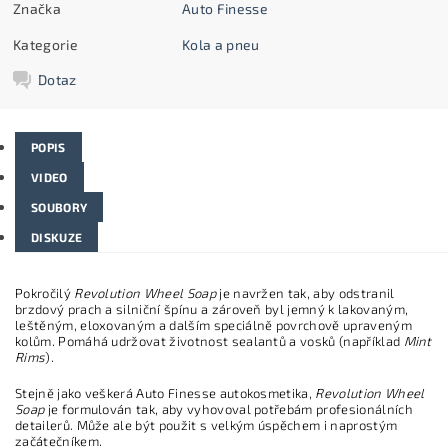
Značka
Auto Finesse
Kategorie
Kola a pneu
Dotaz
POPIS
VIDEO
SOUBORY
DISKUZE
Pokročilý
Revolution Wheel Soap
je navržen tak, aby odstranil
brzdový prach a silniční špínu a zároveň byl jemný k lakovaným,
leštěným, eloxovaným a dalším speciálně povrchově upraveným
kolům. Pomáhá udržovat životnost sealantů a vosků (například
Mint
Rims
).
Stejně jako veškerá Auto Finesse autokosmetika,
Revolution Wheel
Soap
je formulován tak, aby vyhovoval potřebám profesionálních
detailerů. Může ale být použit s velkým úspěchem i naprostým
začátečníkem.