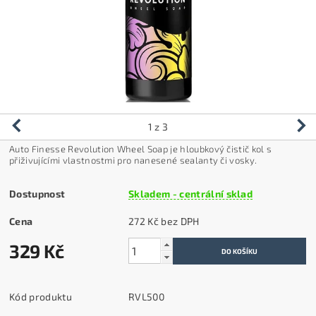
1
z 3
Auto Finesse Revolution Wheel Soap je hloubkový čistič kol s
přiživujícími vlastnostmi pro nanesené sealanty či vosky.
Dostupnost
Skladem - centrální sklad
Cena
272 Kč bez DPH
329 Kč
Kód produktu
RVL500