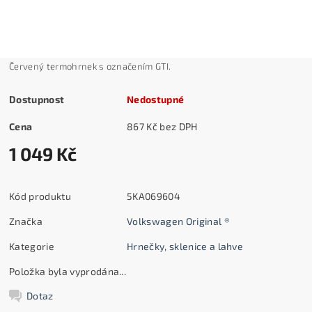
Červený termohrnek s označením GTI.
Dostupnost
Nedostupné
Cena
867 Kč bez DPH
1 049 Kč
Kód produktu
5KA069604
Značka
Volkswagen Original ®
Kategorie
Hrnečky, sklenice a lahve
Položka byla vyprodána...
Dotaz