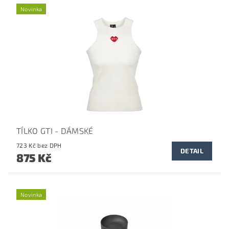
Novinka
TÍLKO GTI - DÁMSKÉ
723 Kč bez DPH
DETAIL
875 Kč
Novinka