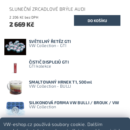
SLUNEČNÍ ZRCADLOVÉ BRÝLE AUDI
2 206 Kč bez DPH
2 669 Kč
SVĚTELNÝ ŘETĚZ GTI
VW Collection - GTI
ČISTIČ DISPLEJŮ GTI
GTI kolekce
SMALTOVANÝ HRNEK T1, 500ml
VW Collection - BULLI
SILIKONOVÁ FORMA VW BULLI / BROUK / VW
VW Collection
VW-eshop.cz používá soubory cookie. Dalším