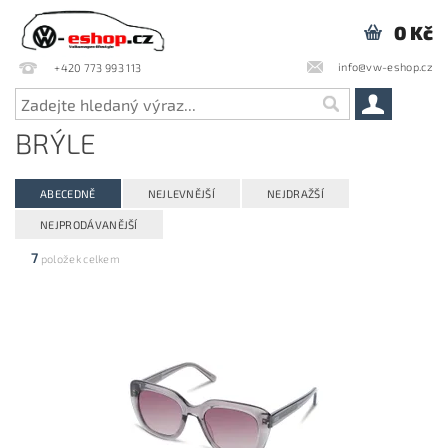
0 Kč
info@vw-eshop.cz
+420 773 993 113
BRÝLE
ABECEDNĚ
NEJLEVNĚJŠÍ
NEJDRAŽŠÍ
NEJPRODÁVANĚJŠÍ
7
položek celkem