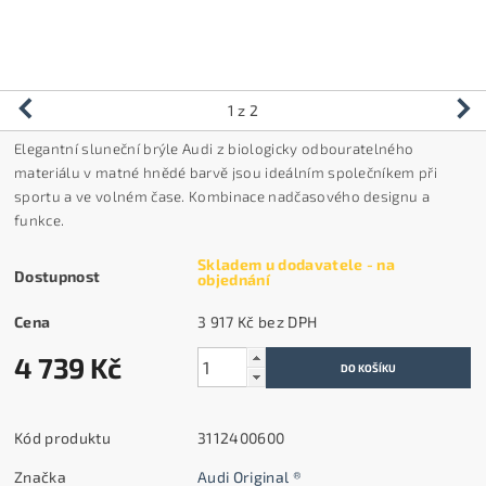
1
z 2
Elegantní sluneční brýle Audi
z biologicky odbouratelného
materiálu v matné hnědé barvě jsou ideálním společníkem při
sportu a ve volném čase. Kombinace nadčasového designu a
funkce.
Skladem u dodavatele - na
Dostupnost
objednání
Cena
3 917 Kč bez DPH
4 739 Kč
Kód produktu
3112400600
Značka
Audi Original ®