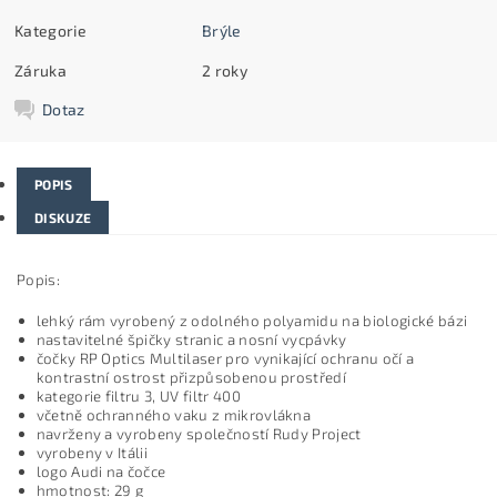
Kategorie
Brýle
Záruka
2 roky
Dotaz
POPIS
DISKUZE
Popis:
lehký rám vyrobený z odolného polyamidu na biologické bázi
nastavitelné špičky stranic a nosní vycpávky
čočky RP Optics Multilaser pro vynikající ochranu očí a
kontrastní ostrost přizpůsobenou prostředí
kategorie filtru 3, UV filtr 400
včetně ochranného vaku z mikrovlákna
navrženy a vyrobeny společností Rudy Project
vyrobeny v Itálii
logo Audi na čočce
hmotnost: 29 g