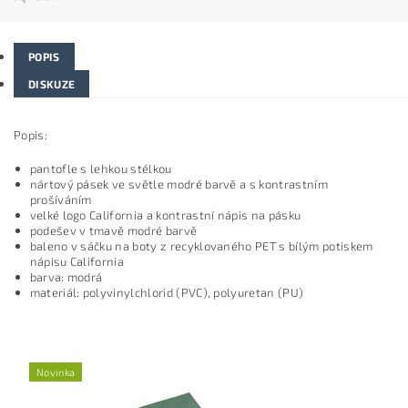
POPIS
DISKUZE
Popis:
pantofle s lehkou stélkou
nártový pásek ve světle modré barvě a s kontrastním
prošíváním
velké logo California a kontrastní nápis na pásku
podešev v tmavě modré barvě
baleno v sáčku na boty z recyklovaného PET s bílým potiskem
nápisu California
barva: modrá
materiál: polyvinylchlorid (PVC), polyuretan (PU)
Novinka