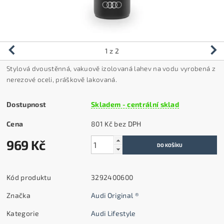
1
z 2
Stylová dvoustěnná, vakuově izolovaná lahev na vodu vyrobená z
nerezové oceli, práškově lakovaná.
Dostupnost
Skladem - centrální sklad
Cena
801 Kč bez DPH
969 Kč
Kód produktu
3292400600
Značka
Audi Original ®
Kategorie
Audi Lifestyle