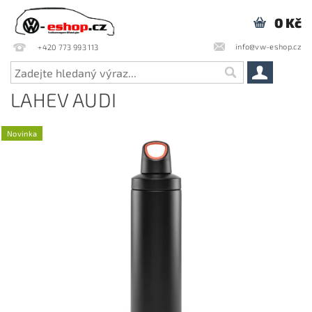
0 Kč
info@vw-eshop.cz
+420 773 993 113
LAHEV AUDI
Novinka