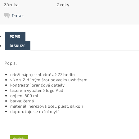
Záruka
2 roky
Dotaz
POPIS
DISKUZE
Popis:
udrží nápoje chladné až 22 hodin
víko s 2-dílným šroubovacím uzávěrem
kontrastní oranžové detaily
laserem vypálené logo Audi
objem: 600 ml
barva: černá
materiál: nerezová ocel, plast, silikon
doporučuje se ruční mytí
Novinka