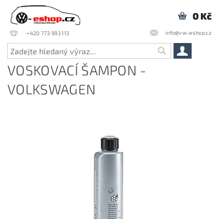
0 Kč
info@vw-eshop.cz
+420 773 993 113
VOSKOVACÍ ŠAMPON -
VOLKSWAGEN