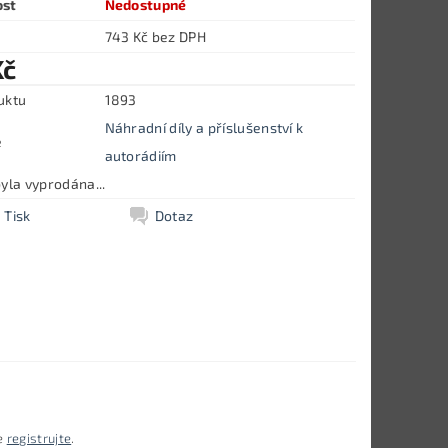
ost
Nedostupné
743 Kč bez DPH
Kč
uktu
1893
Náhradní díly a příslušenství k
e
autorádiím
yla vyprodána...
Tisk
Dotaz
e
registrujte
.