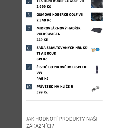
TEXTILNÍ KOBERCE GOLF VII
2 999 Kč
GUMOVÉ KOBERCE GOLF VII
2 549 Kč
MIKROVLÁKNOVÝ HADŘÍK
VOLKSWAGEN
229 Kč
SADA SMALTOVANÝCH HRNKŮ
T1 A BROUK
619 Kč
ČISTIČ DOTYKOVÉHO DISPLEJE
VW
449 Kč
PŘÍVĚSEK NA KLÍČE R
599 Kč
JAK HODNOTÍ PRODUKTY NAŠI
ZÁKAZNÍCI?