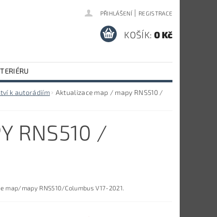
|
PŘIHLÁŠENÍ
REGISTRACE
KOŠÍK:
0 Kč
NTERIÉRU
tví k autorádiím
Aktualizace map / mapy RNS510 /
Y RNS510 /
ce map/mapy RNS510/Columbus V17-2021.