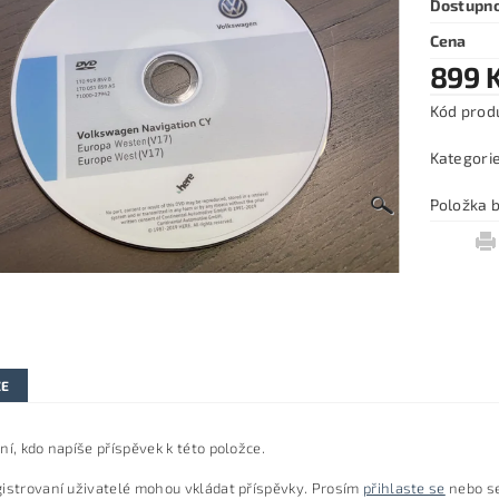
Dostupn
Cena
899 
Kód prod
Kategori
Položka b
ZE
ní, kdo napíše příspěvek k této položce.
istrovaní uživatelé mohou vkládat příspěvky. Prosím
přihlaste se
nebo s