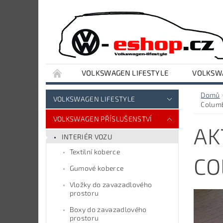
VOLKSWAGEN LIFESTYLE
VOLKSWA
VYBAVENÍ DÍLNY A GARÁŽE
AUDI LIFESTY
Domů
VOLKSWAGEN LIFESTYLE
Columb
VOLKSWAGEN PŘÍSLUŠENSTVÍ
AK
INTERIÉR VOZU
Textilní koberce
CO
Gumové koberce
Vložky do zavazadlového
prostoru
Boxy do zavazadlového
prostoru