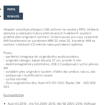
POPIS
DISKUZE
Adaptér umo
žňuje připojen
í USB za
ř
ízení se soubory MP3.
Ve
šker
á
obsluha a zobrazení názv
ů přehr
ávaných hudebních soubor
ů
prob
íhá p
řes origin
ální rozhraní.
Ur
čeno pouze pro vozy vybaven
é
AMI konektorem se systémem MMI 2G nebo 3G. Konektor AMI se
nachází v blízkosti CD m
ěniče nebo pod loketn
í op
ěrkou
.
Popis:
-
perfektn
í integrace do originálního audiosystému
-
originální design, kabel dlouhý 27 cm, pr
ůměr 5 mm
- elektromagneticky odst
ín
ěno, USB 2.0 podporuj
ící rychlý p
řenos
dat
-
ovl
ádání p
řes origin
ální systém, t
ř
íd
ěn
í dle um
ělce, n
ázvu, alb
-
podporuje i multifunk
čn
í volant
-
rychlá montá
ž
-
č
íslo originálního dílu: Audi 4F0 051 510G;
Škoda, VW - AZO 800
002
Kompatibilita
:
Audi
A3 2010
-,
A4/S4 2009-2010, A8/S8 2005-2010, AllRoad