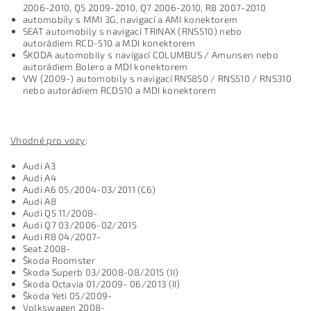
2006-2010, Q5 2009-2010, Q7 2006-2010, R8 2007-2010
automobily s MMI 3G, navigací a AMI konektorem
SEAT automobily s navigací TRINAX (RNS510) nebo
autorádiem RCD-510 a MDI konektorem
ŠKODA automobily s navigac
í COLUMBUS / Amunsen nebo
autorádiem Bolero a MDI konektorem
VW (
2009-
) automobily s navigací RNS850 / RNS510 / RNS310
nebo autorádiem RCD510 a MDI konektorem
Vhodné pro vozy
:
Audi A3
Audi A4
Audi A6 05/2004-03/2011 (C6)
Audi A8
Audi Q5 11/2008-
Audi Q7 03/2006-02/2015
Audi R8 04/2007-
Seat 2008-
Škoda Roomster
Škoda Superb 03/2008-08/2015 (II)
Škoda Octavia 01/2009- 06/2013 (II)
Škoda Yeti 05/2009-
Volkswagen 2008-