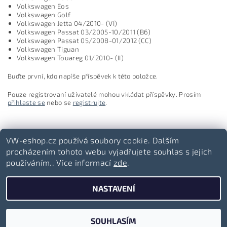
Volkswagen Eos
Volkswagen Golf
Volkswagen Jetta 04/2010- (VI)
Volkswagen Passat 03/2005-10/2011 (B6)
Volkswagen Passat 05/2008-01/2012 (CC)
Volkswagen Tiguan
Volkswagen Touareg 01/2010- (II)
Buďte první, kdo napíše příspěvek k této položce.
Pouze registrovaní uživatelé mohou vkládat příspěvky. Prosím
přihlaste se
nebo se
registrujte
.
VW-eshop.cz používá soubory cookie. Dalším
procházením tohoto webu vyjadřujete souhlas s jejich
používáním.. Více informací
zde
.
Volkswagen-lifestyle.cz
NASTAVENÍ
2026 ©
VW-eshop.cz
, všechna práva vyhrazena
Vytvořil Shoptet
SOUHLASÍM