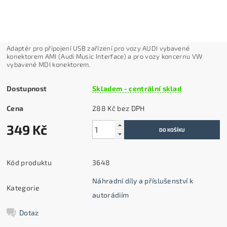
Adapt
ér pro p
řipojen
í USB za
ř
ízení pro vozy AUDI vybavené
konektorem AMI (Audi Music Interface) a pro vozy koncernu VW
vybavené MDI konektorem.
Dostupnost
Skladem - centrální sklad
Cena
288 Kč bez DPH
349 Kč
Kód produktu
3648
Náhradní díly a příslušenství k
Kategorie
autorádiím
Dotaz