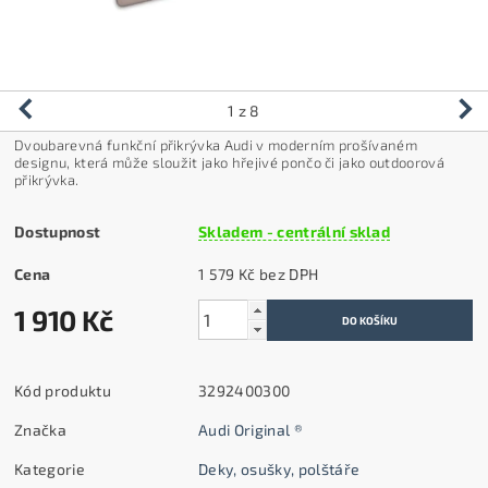
1
z 8
Dvoubarevná funkční přikrývka Audi v moderním prošívaném
designu, která může sloužit jako hřejivé pončo či jako outdoorová
přikrývka.
Dostupnost
Skladem - centrální sklad
Cena
1 579 Kč bez DPH
1 910 Kč
Kód produktu
3292400300
Značka
Audi Original ®
Kategorie
Deky, osušky, polštáře