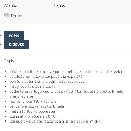
Záruka
2 roky
Dotaz
POPIS
DISKUZE
Popis:
může sloužit jako hřejivé pončo nebo jako outdoorová přikrývka
ve složeném stavu lze použít jako polštář
pončo s patentkami a odnímatelnou kapucí
integrovaná úložná taška
velké tonální logo Audi a potisk Audi Manifesto na světle hnědé
vnější straně
rozměry: cca 140 x 187 cm
barva: oranžová/světle hnědá
materiál: 100 % polyester
lze prát v pračce na 30 °C
lze sušit v sušičce (doporučení: s tenisovými míčky)