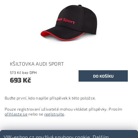
KŠILTOVKA AUDI SPORT
573 Kč bez DPH
693 Kč
Buďte první, kdo napíše příspěvek k této položce.
Pouze registrovaní uživatelé mohou vkládat příspěvky. Prosím
přihlaste se
nebo se
registrujte
.
VW-eshop.cz používá soubory cookie. Dalším