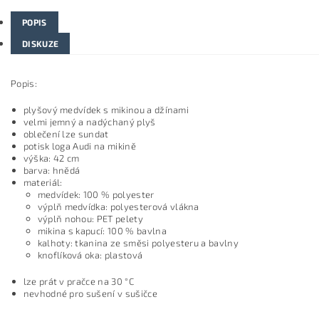
POPIS
DISKUZE
Popis:
plyšový medvídek s mikinou a džínami
velmi jemný a nadýchaný plyš
oblečení lze sundat
potisk loga Audi na mikině
výška: 42 cm
barva: hnědá
materiál:
medvídek: 100 % polyester
výplň medvídka: polyesterová vlákna
výplň nohou: PET pelety
mikina s kapucí: 100 % bavlna
kalhoty: tkanina ze směsi polyesteru a bavlny
knoflíková oka: plastová
lze prát v pračce na 30 °C
nevhodné pro sušení v sušičce