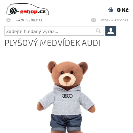
0 Kč
info@vw-eshop.cz
+420 773 993 113
PLYŠOVÝ MEDVÍDEK AUDI