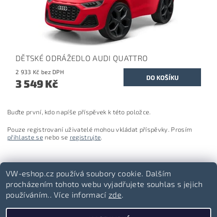
DĚTSKÉ ODRÁŽEDLO AUDI QUATTRO
2 933 Kč bez DPH
3 549 Kč
Buďte první, kdo napíše příspěvek k této položce.
Pouze registrovaní uživatelé mohou vkládat příspěvky. Prosím
přihlaste se
nebo se
registrujte
.
VW-eshop.cz používá soubory cookie. Dalším
procházením tohoto webu vyjadřujete souhlas s jejich
používáním.. Více informací
zde
.
Volkswagen-lifestyle.cz