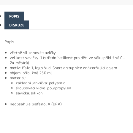
POPIS
DISKUZE
Popis:
včetně silikonové savičky
velikost savičky: 1 (střední velikost pro děti ve věku přibližně 0–
24 měsíců)
motiv: číslo 1, logo Audi Sport a stupnice znázorňující objem
objem: přibližně 250 ml
materiál:
základní lahvička: polyamid
šroubovací víčko: polypropylen
savička: silikon
neobsahuje bisfenol A (BPA)