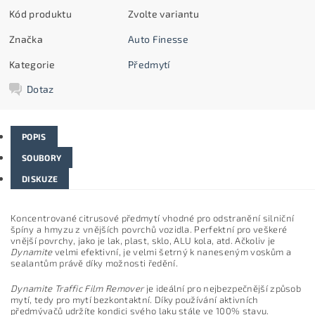
Kód produktu
Zvolte variantu
Značka
Auto Finesse
Kategorie
Předmytí
Dotaz
POPIS
SOUBORY
DISKUZE
Koncentrované citrusové předmytí vhodné pro odstranění silniční
špíny a hmyzu z vnějších povrchů vozidla. Perfektní pro veškeré
vnější povrchy, jako je lak, plast, sklo, ALU kola, atd. Ačkoliv je
Dynamite
velmi efektivní, je velmi šetrný k naneseným voskům a
sealantům právě díky možnosti ředění.
Dynamite Traffic Film Remover
je ideální pro nejbezpečnější způsob
mytí, tedy pro mytí bezkontaktní. Díky používání aktivních
předmývačů udržíte kondici svého laku stále ve 100% stavu.