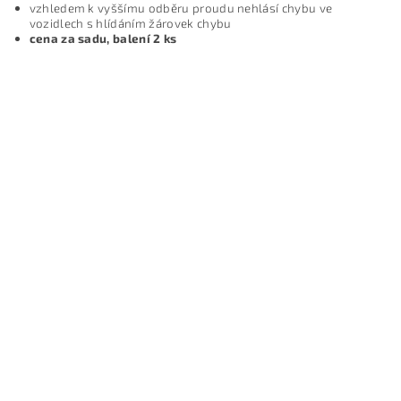
vzhledem k vyšš
í
mu odběru proudu nehl
á
s
í
chybu ve
vozidlech s hl
í
d
á
n
í
m ž
á
rovek chybu
cena za sadu, balení 2 ks