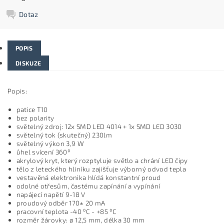
Dotaz
POPIS
DISKUZE
Popis:
patice T10
bez polarity
světeln
ý
zdroj: 12x SMD LED 4014 + 1x SMD LED 3030
světelný tok (skutečn
ý
) 230lm
světeln
ý
v
ý
kon 3,9 W
ůhel svícení 360
⁰
akrylov
ý
kryt, kter
ý
rozptyluje světlo a chr
á
n
í
LED čipy
tělo z leteck
é
ho hlin
í
ku zajišťuje v
ý
born
ý
odvod tepla
vestav
ěn
á elektronika hlídá konstantní proud
odolné otřesům, častému zapínání a vypínání
nap
ájecí nap
ět
í
9-18
V
proudov
ý
odběr 170
± 20
mA
pracovn
í
teplota -40
⁰
C - +85
⁰
C
rozměr žárovky:
ø
12,5 mm, délka 30 mm