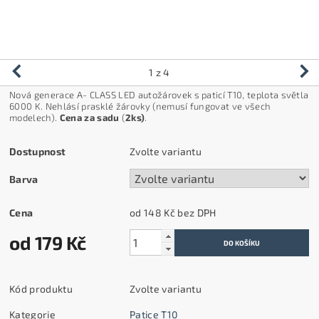
1
z 4
Nov
á generace
A- CLASS
LED auto
ž
árovek s paticí
T10
,
teplota
světla
6000 K.
Nehl
ásí
prasklé
ž
árovky
(nemus
í fungovat ve v
šech
modelech).
Cena za sadu
(
2ks)
.
Dostupnost
Zvolte variantu
Barva
Cena
od 148 Kč
bez DPH
od 179 Kč
Kód produktu
Zvolte variantu
Kategorie
Patice T10