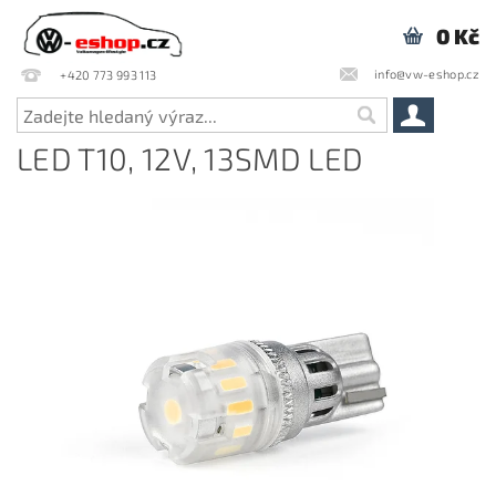
0 Kč
info@vw-eshop.cz
+420 773 993 113
LED T10, 12V, 13SMD LED