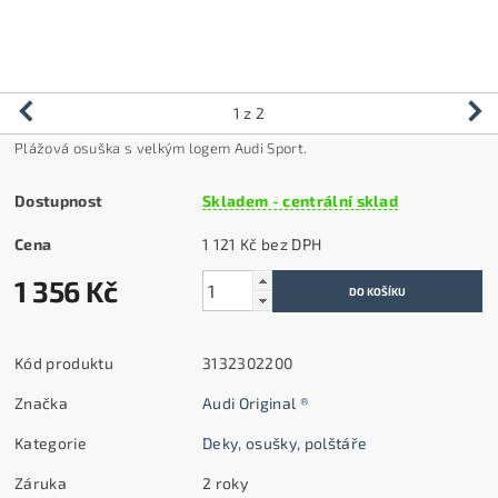
1
z 2
Plážová osuška s velkým logem Audi Sport.
Dostupnost
Skladem - centrální sklad
Cena
1 121 Kč bez DPH
1 356 Kč
Kód produktu
3132302200
Značka
Audi Original ®
Kategorie
Deky, osušky, polštáře
Záruka
2 roky