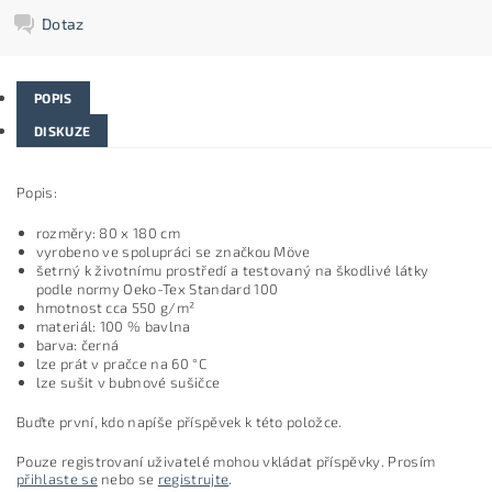
Dotaz
POPIS
DISKUZE
Popis:
rozměry: 80 x 180 cm
vyrobeno ve spolupráci se značkou Möve
šetrný k životnímu prostředí a testovaný na škodlivé látky
podle normy Oeko-Tex Standard 100
hmotnost cca 550 g/m²
materiál: 100 % bavlna
barva: černá
lze prát v pračce na 60 °C
lze sušit v bubnové sušičce
Buďte první, kdo napíše příspěvek k této položce.
Pouze registrovaní uživatelé mohou vkládat příspěvky. Prosím
přihlaste se
nebo se
registrujte
.