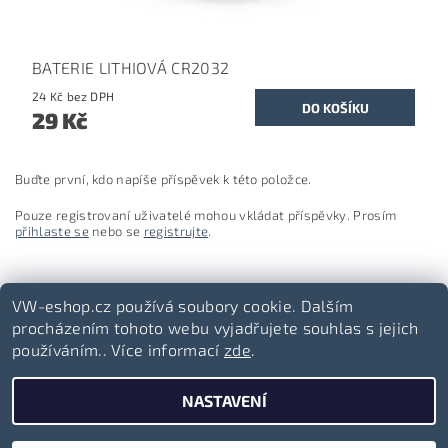
BATERIE LITHIOVÁ CR2032
24 Kč bez DPH
29 Kč
Buďte první, kdo napíše příspěvek k této položce.
Pouze registrovaní uživatelé mohou vkládat příspěvky. Prosím
přihlaste se
nebo se
registrujte
.
VW-eshop.cz používá soubory cookie. Dalším
procházením tohoto webu vyjadřujete souhlas s jejich
používáním.. Více informací
zde
.
Volkswagen-lifestyle.cz
NASTAVENÍ
2026 ©
VW-eshop.cz
, všechna práva vyhrazena