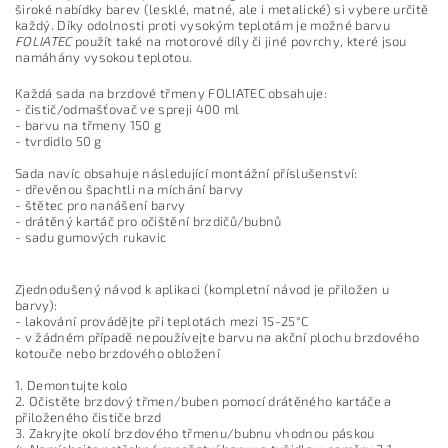
široké nabídky barev (lesklé, matné, ale i metalické) si vybere určitě
každý. Díky odolnosti proti vysokým teplotám je možné barvu
FOLIATEC
použít také na motorové díly či jiné povrchy, které jsou
namáhány vysokou teplotou.
Každá sada na brzdové třmeny FOLIATEC obsahuje:
- čistič/odmašťovač ve spreji 400 ml
- barvu na třmeny 150 g
- tvrdidlo 50 g
Sada navíc obsahuje následující montážní příslušenství:
- dřevěnou špachtli na míchání barvy
- štětec pro nanášení barvy
- drátěný kartáč pro očištění brzdičů/bubnů
- sadu gumových rukavic
Zjednodušený návod k aplikaci (kompletní návod je přiložen u
barvy):
- lakování provádějte při teplotách mezi 15-25°C
- v žádném případě nepoužívejte barvu na akční plochu brzdového
kotouče nebo brzdového obložení
1. Demontujte kolo
2. Očistěte brzdový třmen/buben pomocí drátěného kartáče a
přiloženého čističe brzd
3. Zakryjte okolí brzdového třmenu/bubnu vhodnou páskou