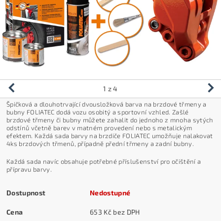
1
z 4
Špičková a dlouhotrvající dvousložková barva na brzdové třmeny a
bubny FOLIATEC dodá vozu osobitý a sportovní vzhled. Zašlé
brzdové třmeny či bubny můžete zahalit do jednoho z mnoha sytých
odstínů včetně barev v matném provedení nebo s metalickým
efektem. Každá sada barvy na brzdiče FOLIATEC umožňuje nalakovat
4ks brzdových třmenů, případně přední třmeny a zadní bubny.
Každá sada navíc obsahuje potřebné příslušenství pro očištění a
přípravu barvy.
Dostupnost
Nedostupné
Cena
653 Kč bez DPH