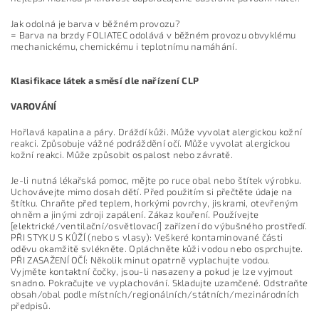
Jak odolná je barva v běžném provozu?
= Barva na brzdy FOLIATEC odolává v běžném provozu obvyklému
mechanickému, chemickému i teplotnímu namáhání.
Klasifikace látek a směsí dle nařízení CLP
VAROVÁNÍ
Hořlavá kapalina a páry. Dráždí kůži. Může vyvolat alergickou kožní
reakci. Způsobuje vážné podráždění očí. Může vyvolat alergickou
kožní reakci. Může způsobit ospalost nebo závratě.
Je-li nutná lékařská pomoc, mějte po ruce obal nebo štítek výrobku.
Uchovávejte mimo dosah dětí. Před použitím si přečtěte údaje na
štítku. Chraňte před teplem, horkými povrchy, jiskrami, otevřeným
ohněm a jinými zdroji zapálení. Zákaz kouření. Používejte
[elektrické/ventilační/osvětlovací] zařízení do výbušného prostředí.
PŘI STYKU S KŮŽÍ (nebo s vlasy): Veškeré kontaminované části
oděvu okamžitě svlékněte. Opláchněte kůži vodou nebo osprchujte.
PŘI ZASAŽENÍ OČÍ: Několik minut opatrně vyplachujte vodou.
Vyjměte kontaktní čočky, jsou-li nasazeny a pokud je lze vyjmout
snadno. Pokračujte ve vyplachování. Skladujte uzamčené. Odstraňte
obsah/obal podle místních/regionálních/státních/mezinárodních
předpisů.