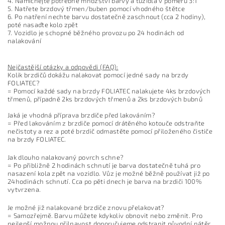
4. Namíchejte potřebné množství barvy a tužidla v poměru 3:1
5. Natřete brzdový třmen/buben pomocí vhodného štětce
6. Po natření nechte barvu dostatečně zaschnout (cca 2 hodiny),
poté nasaďte kolo zpět
7. Vozidlo je schopné běžného provozu po 24 hodinách od
nalakování
Nejčastější otázky a odpovědi (FAQ):
Kolik brzdičů dokážu nalakovat pomocí jedné sady na brzdy
FOLIATEC?
= Pomocí každé sady na brzdy FOLIATEC nalakujete 4ks brzdových
třmenů, případně 2ks brzdových třmenů a 2ks brzdových bubnů
Jaká je vhodná příprava brzdiče před lakováním?
= Před lakováním z brzdiče pomocí drátěného kotouče odstraňte
nečistoty a rez a poté brzdič odmastěte pomocí přiloženého čističe
na brzdy FOLIATEC.
Jak dlouho nalakovaný povrch schne?
= Po přibližně 2 hodinách schnutí je barva dostatečně tuhá pro
nasazení kola zpět na vozidlo. Vůz je možné běžně používat již po
24hodinách schnutí. Cca po pěti dnech je barva na brzdiči 100%
vytvrzena.
Je možné již nalakované brzdiče znovu přelakovat?
= Samozřejmě. Barvu můžete kdykoliv obnovit nebo změnit. Pro
nejlepší možnou přilnavost doporučujeme odstranit původní nátěr.