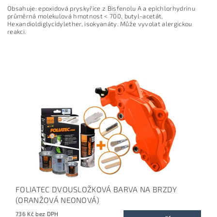
Obsahuje: epoxidová pryskyřice z Bisfenolu A a epichlorhydrinu
průměrná molekulová hmotnost < 700, butyl-acetát,
Hexandioldiglycidylether, isokyanáty. Může vyvolat alergickou
reakci.
FOLIATEC DVOUSLOŽKOVÁ BARVA NA BRZDY
(ORANŽOVÁ NEONOVÁ)
736 Kč bez DPH