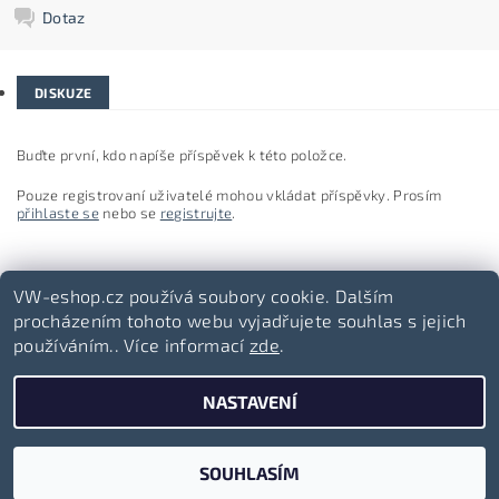
Dotaz
DISKUZE
Buďte první, kdo napíše příspěvek k této položce.
Pouze registrovaní uživatelé mohou vkládat příspěvky. Prosím
přihlaste se
nebo se
registrujte
.
VW-eshop.cz používá soubory cookie. Dalším
procházením tohoto webu vyjadřujete souhlas s jejich
používáním.. Více informací
zde
.
Volkswagen-lifestyle.cz
NASTAVENÍ
2026 ©
VW-eshop.cz
, všechna práva vyhrazena
Vytvořil Shoptet
SOUHLASÍM