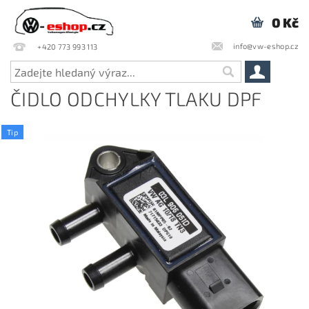
0 Kč
info@vw-eshop.cz
+420 773 993 113
ČIDLO ODCHYLKY TLAKU DPF
Tip