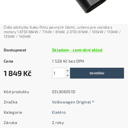
Čidlo odchylky tlaku filtru pevných částic, určeno pro vozidla s
motory 1.6TDI 66kW / 77kW / 81kW, 2.0TDI 81kW / 105kW / 110kW /
135kW / 140kW.
Dostupnost
Skladem - centrální sklad
Cena
1 528 Kč bez DPH
1 849 Kč
Kód produktu
03L906051D
Značka
Volkswagen Original ®
Kategorie
Elektro
Záruka
2 roky