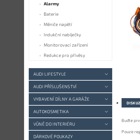
Alarmy
Baterie
Měniče napětí
Indukční nabíječky
Monitorovací zařízení
Redukce pro přívěsy
AUDI LIFESTYLE
AUDI PŘÍSLUŠENSTVÍ
VYBAVENÍ DÍLNY A GARÁŽE
DISKU
AUTOKOSMETIKA
Buďte prv
VŮNĚ DO INTERIÉRU
Pouze reg
DÁRKOVÉ POUKAZY