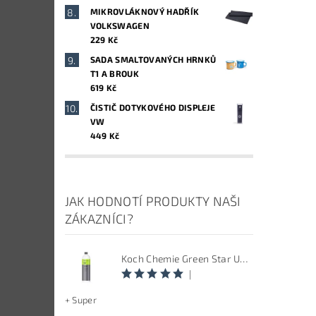
MIKROVLÁKNOVÝ HADŘÍK
VOLKSWAGEN
229 Kč
SADA SMALTOVANÝCH HRNKŮ
T1 A BROUK
619 Kč
ČISTIČ DOTYKOVÉHO DISPLEJE
VW
449 Kč
JAK HODNOTÍ PRODUKTY NAŠI
ZÁKAZNÍCI?
Koch Chemie Green Star Univerzal - Univerzální čistič
|
+ Super