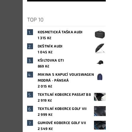
TOP 10
KOSMETICKÁ TAŠKA AUDI
1 315 Kč
DEŠTNÍK AUDI
1 045 Kč
KŠILTOVKA GTI
869 Kč
MIKINA S KAPUCÍ VOLKSWAGEN
MODRÁ - PÁNSKÁ
2 015 Kč
TEXTILNÍ KOBERCE PASSAT B8
2 919 Kč
TEXTILNÍ KOBERCE GOLF VII
2 999 Kč
GUMOVÉ KOBERCE GOLF VII
2 549 Kč