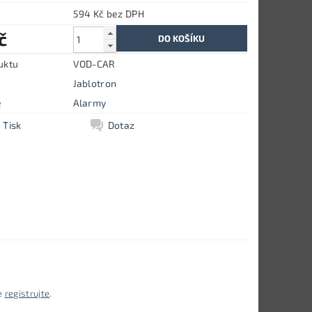
594 Kč bez DPH
č
uktu
VOD-CAR
Jablotron
e
Alarmy
Tisk
Dotaz
e
registrujte
.