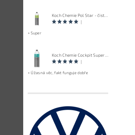
Koch Chemie Pol Star - čistič kůže, textilu a alcantary, objem 1 L
|
+ Super
Koch Chemie Cockpit Super Pflege - ošetření vnitřních plastů, objem: 1 L
|
+ Úžasná věc, fakt funguje dobře