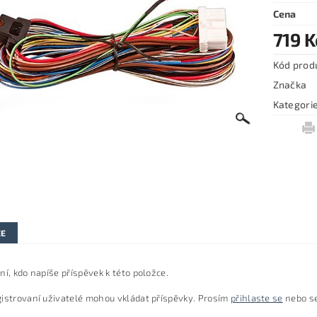
Cena
719 K
Kód prod
Značka
Kategori
ZE
ní, kdo napíše příspěvek k této položce.
istrovaní uživatelé mohou vkládat příspěvky. Prosím
přihlaste se
nebo s