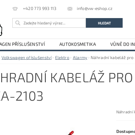
info@vw-eshop.cz
+420 773 993 113
GEN PŘÍSLUŠENSTVÍ
AUTOKOSMETIKA
VŮNĚ DO I
LE
AUDI PŘÍSLUŠENSTVÍ
Volkswagen příslušenství
Elektro
Alarmy
Náhradní kabeláž pro
HRADNÍ KABELÁŽ PRO
CA-2103
Náhradní 
Dostupn