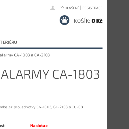
|
PŘIHLÁŠENÍ
REGISTRACE
KOŠÍK:
0 Kč
NTERIÉRU
 alarmy CA-1803 a CA-2103
 ALARMY CA-1803
kabeláž pro jednotky CA-1803, CA-2103 a CU-08.
ost
Na dotaz