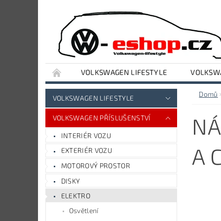
VOLKSWAGEN LIFESTYLE
VOLKSWA
VYBAVENÍ DÍLNY A GARÁŽE
AUDI LIFESTY
Domů
VOLKSWAGEN LIFESTYLE
NÁ
VOLKSWAGEN PŘÍSLUŠENSTVÍ
INTERIÉR VOZU
A 
EXTERIÉR VOZU
MOTOROVÝ PROSTOR
DISKY
ELEKTRO
Osvětlení