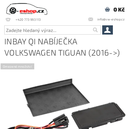
0 Kč
info@vw-eshop.cz
+420 773 993 113
INBAY QI NABÍJEČKA
VOLKSWAGEN TIGUAN (2016->)
Omezené množství