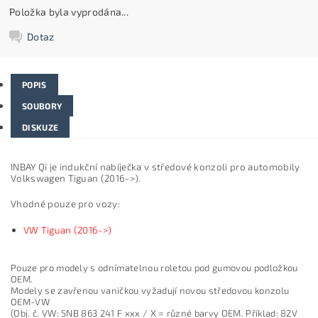
Položka byla vyprodána...
Dotaz
POPIS
SOUBORY
DISKUZE
INBAY Qi je indukční nabíječka v středové konzoli pro automobily
Volkswagen Tiguan (2016->).
Vhodné pouze pro vozy:
VW Tiguan (2016->)
Pouze pro modely s odn
ímatelnou roletou pod gumovou podlo
žkou
OEM.
Modely se zavřenou vaničkou vyžaduj
í novou st
ředovou konzolu
OEM-VW
(Obj. č. VW: 5NB 863 241 F xxx / X = různ
é barvy OEM. P
ř
íklad: 82V