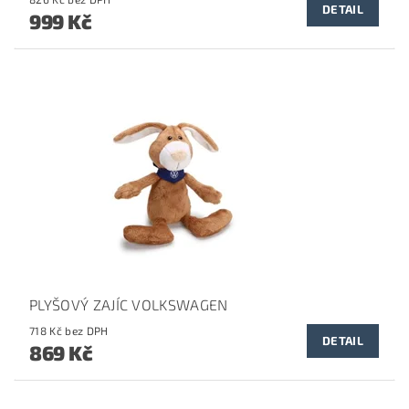
DETAIL
999 Kč
PLYŠOVÝ ZAJÍC VOLKSWAGEN
718 Kč bez DPH
DETAIL
869 Kč