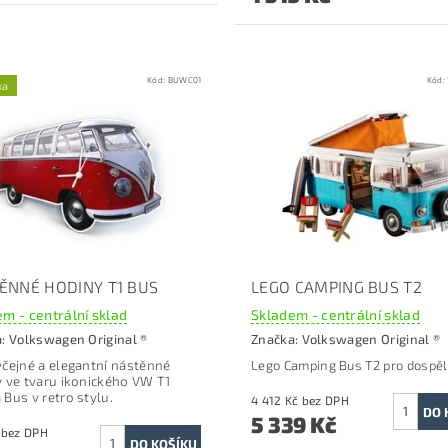
Kód:
BUWC01
Kód:
ka
ĚNNÉ HODINY T1 BUS
LEGO CAMPING BUS T2
m - centrální sklad
Skladem - centrální sklad
a:
Volkswagen Original ®
Značka:
Volkswagen Original ®
čejné a elegantní nástěnné
Lego Camping Bus T2 pro dospěl
 ve tvaru ikonického VW T1
Bus v retro stylu.
4 412 Kč bez DPH
5 339 Kč
660 Kč bez DPH