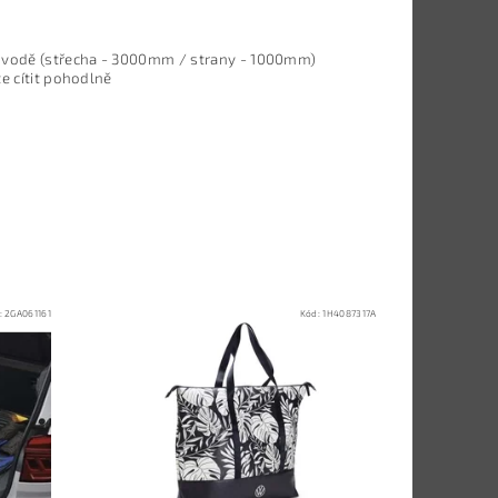
ti vodě (střecha - 3000mm / strany - 1000mm)
e cítit pohodlně
:
2GA061161
Kód:
1H4087317A