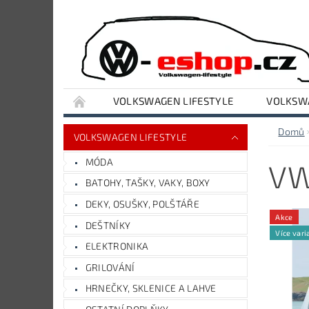
VOLKSWAGEN LIFESTYLE
VOLKSWA
VYBAVENÍ DÍLNY A GARÁŽE
AUDI LIFESTY
Domů
VOLKSWAGEN LIFESTYLE
MÓDA
VW
BATOHY, TAŠKY, VAKY, BOXY
DEKY, OSUŠKY, POLŠTÁŘE
Akce
DEŠTNÍKY
Více vari
ELEKTRONIKA
GRILOVÁNÍ
HRNEČKY, SKLENICE A LAHVE