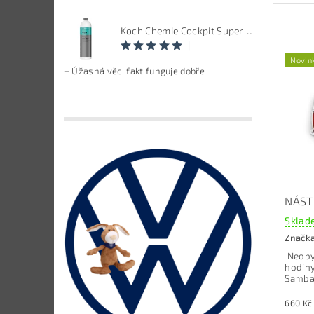
Koch Chemie Cockpit Super Pflege - ošetření vnitřních plastů, objem: 1 L
|
Novin
+ Úžasná věc, fakt funguje dobře
NÁST
Sklade
Značk
Neoby
hodiny
Samba 