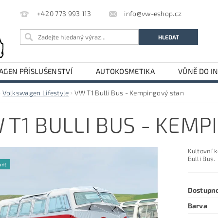
info@vw-eshop.cz
+420 773 993 113
GEN PŘÍSLUŠENSTVÍ
AUTOKOSMETIKA
VŮNĚ DO I
LE
AUDI PŘÍSLUŠENSTVÍ
Volkswagen Lifestyle
VW T1 Bulli Bus - Kempingový stan
 T1 BULLI BUS - KEM
Kultovní 
Bulli Bus.
ant
Dostupn
Barva