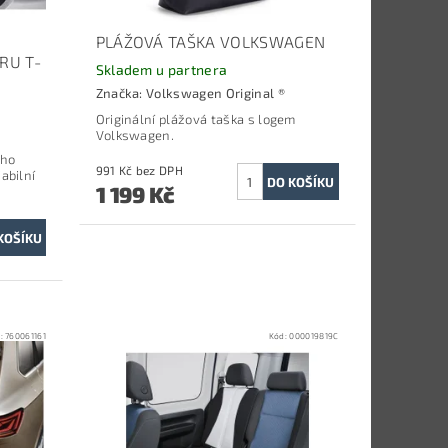
PLÁŽOVÁ TAŠKA VOLKSWAGEN
RU T-
Skladem u partnera
Značka:
Volkswagen Original ®
Originální plážová taška s logem
Volkswagen.
ého
991 Kč bez DPH
iabilní
1 199 Kč
d:
760061161
Kód:
000019819C