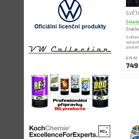
SVĚT
Sklad
Značk
Světel
opravd
poutače
749