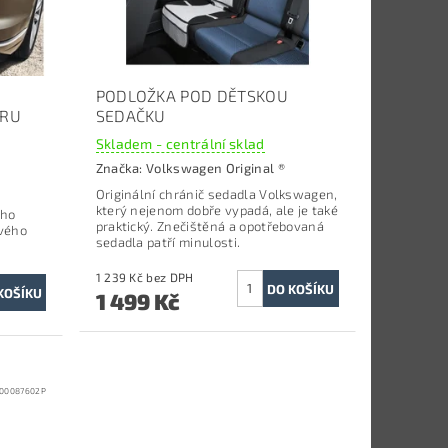
PODLOŽKA POD DĚTSKOU
ORU
SEDAČKU
Skladem - centrální sklad
Značka:
Volkswagen Original ®
Originální chránič sedadla Volkswagen,
který nejenom dobře vypadá, ale je také
ého
praktický. Znečištěná a opotřebovaná
ového
sedadla patří minulosti.
1 239 Kč bez DPH
1 499 Kč
00087602P