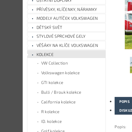
OSTATNÍ DOPLŇKY
PŘÍVĚSKY, KLÍČENKY, NÁRAMKY
MODELY AUTÍČEK VOLKSWAGEN
DĚTSKÝ SVĚT
STYLOVÉ SPRCHOVÉ GELY
VĚŠÁKY NA KLÍČE VOLKSWAGEN
KOLEKCE
VW Collection
Volkswagen kolekce
GTI kolekce
Bulli / Brouk kolekce
POPIS
California kolekce
DISKU
R kolekce
ID. kolekce
Popis:
Golf kolekce