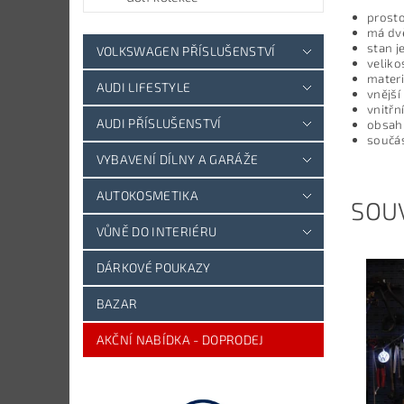
prosto
má dvě
stan j
VOLKSWAGEN PŘÍSLUŠENSTVÍ
veliko
materi
AUDI LIFESTYLE
vnější
vnitřn
AUDI PŘÍSLUŠENSTVÍ
obsahu
součás
VYBAVENÍ DÍLNY A GARÁŽE
AUTOKOSMETIKA
SOUV
VŮNĚ DO INTERIÉRU
DÁRKOVÉ POUKAZY
BAZAR
AKČNÍ NABÍDKA - DOPRODEJ