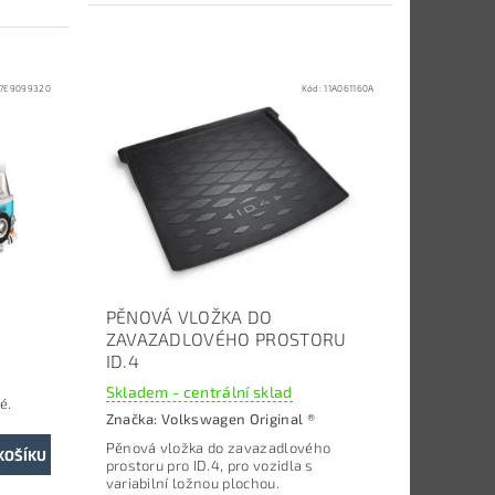
7E9099320
Kód:
11A061160A
PĚNOVÁ VLOŽKA DO
ZAVAZADLOVÉHO PROSTORU
ID.4
Skladem - centrální sklad
é.
Značka:
Volkswagen Original ®
Pěnová vložka do zavazadlového
prostoru p
ro ID.4, pro vozidla s
variabilní ložnou plochou.