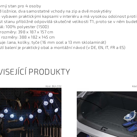
rný stan pro 4 osoby
 ložnice, dva samostatné vchody na zip a dvě moskytiéry
e vybaven praktickými kapsami v interiéru a má vysokou odolnost pro
st stanu přibližně odpovídá skutečné velikosti T1, proto se v něm budet
ál: 100% polyester (150D)
 rozměry: 398 x 187 x 157 cm
í rozměry: 388 x 182 x 145 cm
je: lana, kolíky, tyče (16 mm ocel a 13 mm sklolaminát)
tí balení je praktický obal a m
ontážní návod (v DE, EN, IT, FR a ES)
ISEJÍCÍ PRODUKTY
Kód:
BULC02
Kód