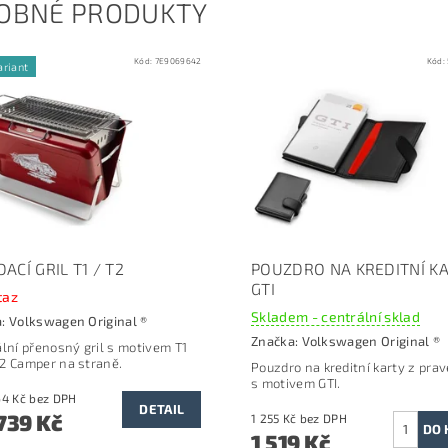
OBNÉ PRODUKTY
Kód:
7E9069642
Kód:
ariant
ACÍ GRIL T1 / T2
POUZDRO NA KREDITNÍ K
GTI
taz
Skladem - centrální sklad
a:
Volkswagen Original ®
Značka:
Volkswagen Original ®
ální přenosný gril s motivem T1
2 Camper na straně.
Pouzdro na kreditní karty z pra
s motivem GTI.
od 2 264 Kč bez DPH
DETAIL
739 Kč
1 255 Kč bez DPH
1 519 Kč