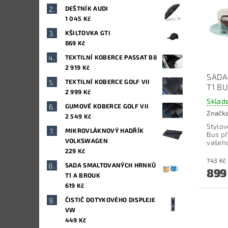
DEŠTNÍK AUDI
1 045 Kč
KŠILTOVKA GTI
869 Kč
TEXTILNÍ KOBERCE PASSAT B8
2 919 Kč
SADA
TEXTILNÍ KOBERCE GOLF VII
T1 BU
2 999 Kč
Sklad
GUMOVÉ KOBERCE GOLF VII
Značk
2 549 Kč
Stylov
MIKROVLÁKNOVÝ HADŘÍK
Bus př
VOLKSWAGEN
vašeho
229 Kč
SADA SMALTOVANÝCH HRNKŮ
899
T1 A BROUK
619 Kč
ČISTIČ DOTYKOVÉHO DISPLEJE
VW
449 Kč