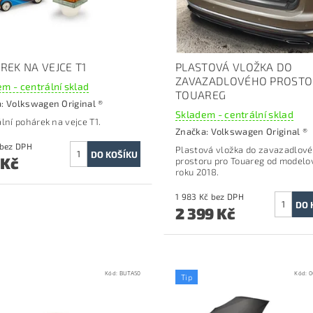
REK NA VEJCE T1
PLASTOVÁ VLOŽKA DO
ZAVAZADLOVÉHO PROST
m - centrální sklad
TOUAREG
a:
Volkswagen Original ®
Skladem - centrální sklad
ální pohárek na vejce T1.
Značka:
Volkswagen Original ®
578 Kč bez DPH
Plastová vložka do zavazadlov
 Kč
prostoru p
ro Touareg od model
roku 2018.
1 983 Kč bez DPH
2 399 Kč
Kód:
BUTA50
Kód:
0
Tip