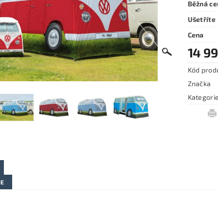
Běžná ce
Ušetříte
Cena
14 99
Kód prod
Značka
Kategori
ZE