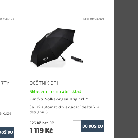
5HV087403
Kód:
5HV087602
ARTY
DEŠTNÍK GTI
Skladem - centrální sklad
Značka:
Volkswagen Original ®
Černý automaticky skládací deštník v
designu GTI.
vé kůže
925 Kč bez DPH
1 119 Kč