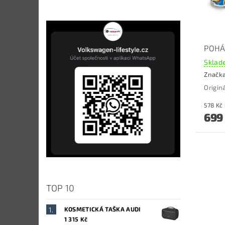
POHÁ
Sklade
Značk
Origin
699
TOP 10
KOSMETICKÁ TAŠKA AUDI
1 315 Kč