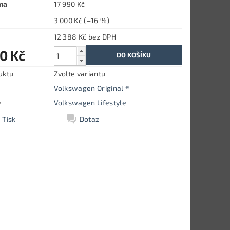
na
17 990 Kč
3 000 Kč
(–16 %)
12 388 Kč bez DPH
0 Kč
uktu
Zvolte variantu
Volkswagen Original ®
e
Volkswagen Lifestyle
Tisk
Dotaz