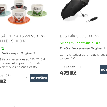
 ŠÁLKŮ NA ESPRESSO VW
DEŠTNÍK S LOGEM VW
LLI BUS, 100 ML
Skladem - centrální sklad
em
Značka:
Volkswagen Original ®
a:
Volkswagen Original ®
Černý
skládací automatický dešt
logem VW.
é šálky na espresso VW T1 Bulli
inesou retro pocit přímo do
 domova i na Vaše cesty.
396 Kč bez DPH
479 Kč
743 Kč bez DPH
 Kč