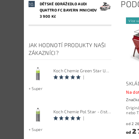
POD
DĚTSKÉ ODRÁŽEDLO AUDI
QUATTRO FC BAYERN MNICHOV
3 900 Kč
Více v
JAK HODNOTÍ PRODUKTY NAŠI
ZÁKAZNÍCI?
Koch Chemie Green Star Univerzal - Univerzální čistič
|
SKLÁD
+ Super
Na do
Značk
Origin
Koch Chemie Pol Star - čistič kůže, textilu a alcantary, objem 1 L
nebo T
|
2 
+ Super
od