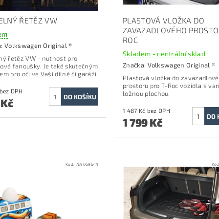
ELNÝ ŘETĚZ VW
PLASTOVÁ VLOŽKA DO
ZAVAZADLOVÉHO PROSTO
em
ROC
a:
Volkswagen Original ®
Skladem - centrální sklad
ný řetěz VW -
nutnost pro
Značka:
Volkswagen Original ®
ové fanoušky.
Je také skutečným
m pro oči ve Vaší dílně či garáži.
Plastová vložka do zavazadlov
prostoru p
ro T-Roc vozidla s var
619 Kč bez DPH
ložnou plochou.
 Kč
1 487 Kč bez DPH
1 799 Kč
Kód:
7E9069644
Kó