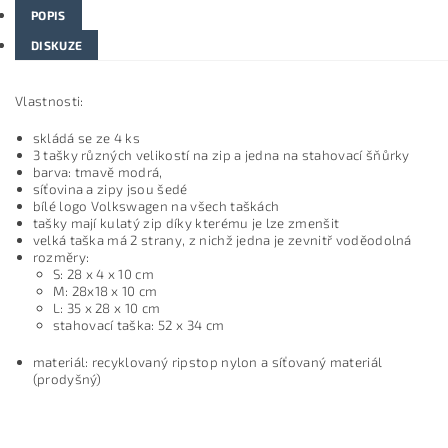
POPIS
DISKUZE
Vlastnosti:
skládá se ze 4 ks
3 tašky různých velikostí na zip a jedna na stahovací šňůrky
barva: tmavě modrá,
síťovina a zipy jsou šedé
bílé logo Volkswagen na všech taškách
tašky mají kulatý zip díky kterému je lze zmenšit
velká taška má 2 strany, z nichž jedna je zevnitř voděodolná
rozměry:
S: 28 x 4 x 10 cm
M: 28x18 x 10 cm
L: 35 x 28 x 10 cm
stahovací taška: 52 x 34 cm
materiál: recyklovaný ripstop nylon a síťovaný materiál
(prodyšný)