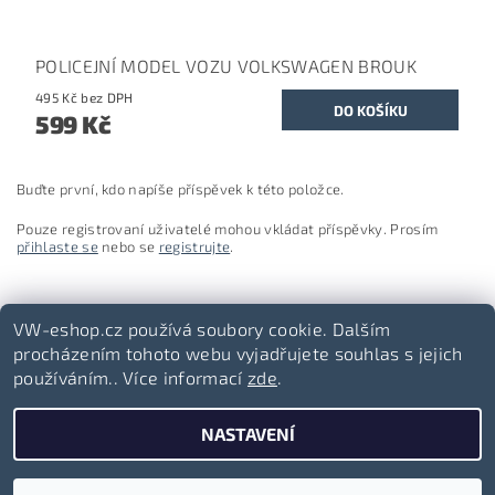
POLICEJNÍ MODEL VOZU VOLKSWAGEN BROUK
495 Kč bez DPH
599 Kč
Buďte první, kdo napíše příspěvek k této položce.
Pouze registrovaní uživatelé mohou vkládat příspěvky. Prosím
přihlaste se
nebo se
registrujte
.
VW-eshop.cz používá soubory cookie. Dalším
procházením tohoto webu vyjadřujete souhlas s jejich
používáním.. Více informací
zde
.
Volkswagen-lifestyle.cz
NASTAVENÍ
2026 ©
VW-eshop.cz
, všechna práva vyhrazena