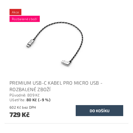
Akce
Rozbalené zboží
PREMIUM USB-C KABEL PRO MICRO USB -
ROZBALENÉ ZBOŽÍ
Původně:
809 Kč
Ušetříte
:
80 Kč (–9 %)
602 Kč bez DPH
729 Kč