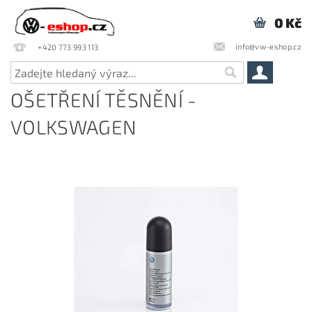
0 Kč
info@vw-eshop.cz
+420 773 993 113
OŠETŘENÍ TĚSNĚNÍ -
VOLKSWAGEN