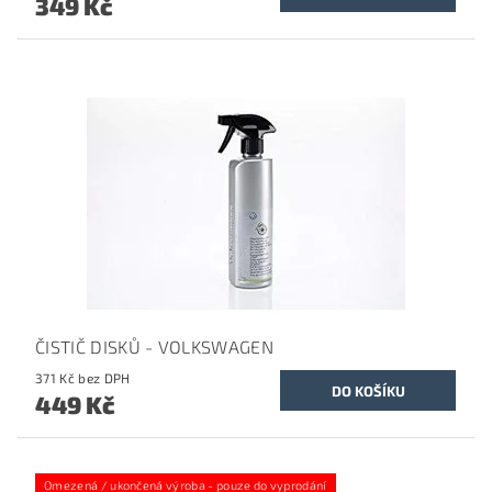
349 Kč
ČISTIČ DISKŮ - VOLKSWAGEN
371 Kč bez DPH
449 Kč
Omezená / ukončená výroba - pouze do vyprodání